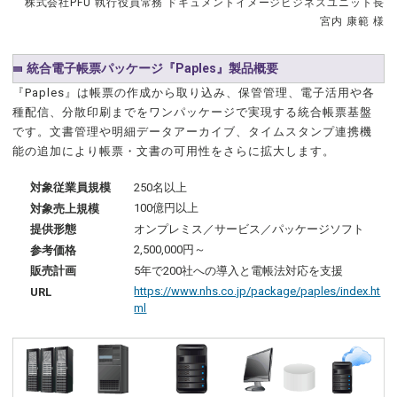
株式会社PFU 執行役員常務 ドキュメントイメージビジネスユニット長
宮内 康範 様
統合電子帳票パッケージ『Paples』製品概要
『Paples』は帳票の作成から取り込み、保管管理、電子活用や各
種配信、分散印刷までをワンパッケージで実現する統合帳票基盤
です。文書管理や明細データアーカイブ、タイムスタンプ連携機
能の追加により帳票・文書の可用性をさらに拡大します。
250名以上
対象従業員規模
100億円以上
対象売上規模
オンプレミス／サービス／パッケージソフト
提供形態
2,500,000円～
参考価格
5年で200社への導入と電帳法対応を支援
販売計画
https://www.nhs.co.jp/package/paples/index.ht
URL
ml