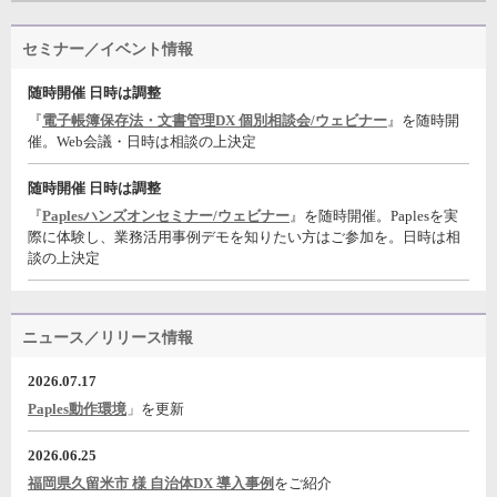
セミナー／イベント情報
随時開催 日時は調整
『
電子帳簿保存法・文書管理DX 個別相談会/ウェビナー
』を随時開
催。Web会議・日時は相談の上決定
随時開催 日時は調整
『
Paplesハンズオンセミナー/ウェビナー
』を随時開催。Paplesを実
際に体験し、業務活用事例デモを知りたい方はご参加を。日時は相
談の上決定
ニュース／リリース情報
2026.07.17
Paples動作環境
」を更新
2026.06.25
福岡県久留米市 様 自治体DX 導入事例
をご紹介