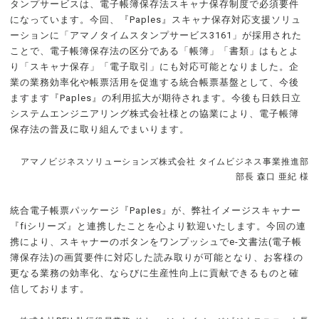
タンプサービスは、電子帳簿保存法スキャナ保存制度で必須要件
になっています。今回、『Paples』スキャナ保存対応支援ソリュ
ーションに「アマノタイムスタンプサービス3161」が採用された
ことで、電子帳簿保存法の区分である「帳簿」「書類」はもとよ
り「スキャナ保存」「電子取引」にも対応可能となりました。企
業の業務効率化や帳票活用を促進する統合帳票基盤として、今後
ますます『Paples』の利用拡大が期待されます。今後も日鉄日立
システムエンジニアリング株式会社様との協業により、電子帳簿
保存法の普及に取り組んでまいります。
アマノビジネスソリューションズ株式会社 タイムビジネス事業推進部
部長 森口 亜紀 様
統合電子帳票パッケージ『Paples』が、弊社イメージスキャナー
『fiシリーズ』と連携したことを心より歓迎いたします。今回の連
携により、スキャナーのボタンをワンプッシュでe-文書法(電子帳
簿保存法)の画質要件に対応した読み取りが可能となり、お客様の
更なる業務の効率化、ならびに生産性向上に貢献できるものと確
信しております。