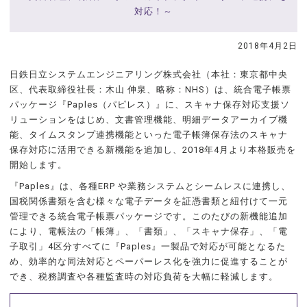
対応！～
2018年4月2日
日鉄日立システムエンジニアリング株式会社（本社：東京都中央
区、代表取締役社長：木山 伸泉、略称：NHS）は、統合電子帳票
パッケージ『Paples（パピレス）』に、スキャナ保存対応支援ソ
リューションをはじめ、文書管理機能、明細データアーカイブ機
能、タイムスタンプ連携機能といった電子帳簿保存法のスキャナ
保存対応に活用できる新機能を追加し、2018年4月より本格販売を
開始します。
『Paples』は、各種ERP や業務システムとシームレスに連携し、
国税関係書類を含む様々な電子データを証憑書類と紐付けて一元
管理できる統合電子帳票パッケージです。このたびの新機能追加
により、電帳法の「帳簿」、「書類」、「スキャナ保存」、「電
子取引」4区分すべてに『Paples』一製品で対応が可能となるた
め、効率的な同法対応とペーパーレス化を強力に促進することが
でき、税務調査や各種監査時の対応負荷を大幅に軽減します。