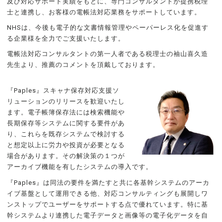
及び対応サポート実績をもとに、専門コンサルタントが提携税理
士と連携し、お客様の電帳法対応業務をサポートしています。
NHSは、今後も電子的な文書情報管理やペーパーレス化を促進す
る企業様を全力でご支援いたします。
電帳法対応コンサルタントの第一人者である税理士の袖山喜久造
先生より、推薦のコメントを頂戴しております。
『Paples』スキャナ保存対応支援ソ
リューションのリリースを歓迎いたし
ます。電子帳簿保存法には検索機能や
長期保存等システムに関する要件があ
り、これらを既存システムで検討する
と想定以上に労力や投資が必要となる
場合があります。その解決策の１つが
アーカイブ機能を有したシステムの導入です。
『Paples』は同法の要件を満たすと共に各基幹システムのアーカ
イブ基盤として運用できる他、対応コンサルティングも展開しワ
ンストップでユーザーをサポートする点で優れています。特に基
幹システムより連携した電子データと画像等の電子化データを自