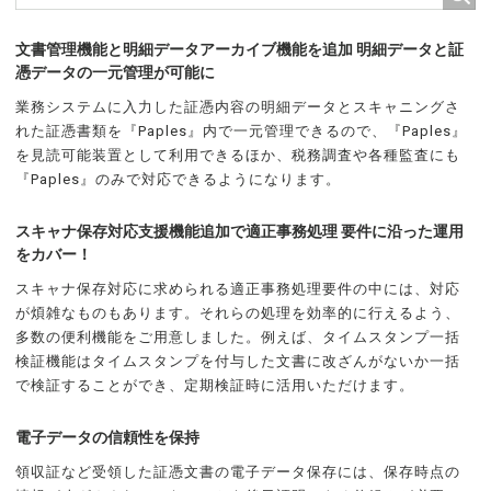
文書管理機能と明細データアーカイブ機能を追加 明細データと証
憑データの一元管理が可能に
業務システムに入力した証憑内容の明細データとスキャニングさ
れた証憑書類を『Paples』内で一元管理できるので、『Paples』
を見読可能装置として利用できるほか、税務調査や各種監査にも
『Paples』のみで対応できるようになります。
スキャナ保存対応支援機能追加で適正事務処理 要件に沿った運用
をカバー！
スキャナ保存対応に求められる適正事務処理要件の中には、対応
が煩雑なものもあります。それらの処理を効率的に行えるよう、
多数の便利機能をご用意しました。例えば、タイムスタンプ一括
検証機能はタイムスタンプを付与した文書に改ざんがないか一括
で検証することができ、定期検証時に活用いただけます。
電子データの信頼性を保持
領収証など受領した証憑文書の電子データ保存には、保存時点の