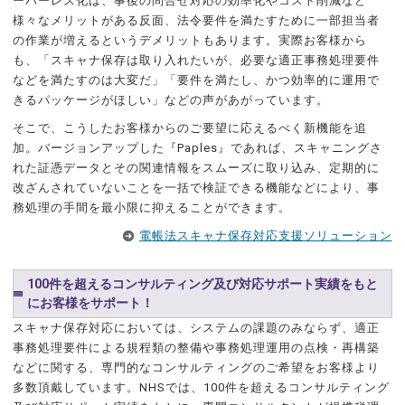
ーパーレス化は、事後の問合せ対応の効率化やコスト削減など
様々なメリットがある反面、法令要件を満たすために一部担当者
の作業が増えるというデメリットもあります。実際お客様から
も、「スキャナ保存は取り入れたいが、必要な適正事務処理要件
などを満たすのは大変だ」「要件を満たし、かつ効率的に運用で
きるパッケージがほしい」などの声があがっています。
そこで、こうしたお客様からのご要望に応えるべく新機能を追
加。バージョンアップした『Paples』であれば、スキャニングさ
れた証憑データとその関連情報をスムーズに取り込み、定期的に
改ざんされていないことを一括で検証できる機能などにより、事
務処理の手間を最小限に抑えることができます。
電帳法スキャナ保存対応支援ソリューション
100件を超えるコンサルティング及び対応サポート実績をもと
にお客様をサポート！
スキャナ保存対応においては、システムの課題のみならず、適正
事務処理要件による規程類の整備や事務処理運用の点検・再構築
などに関する、専門的なコンサルティングのご希望をお客様より
多数頂戴しています。NHSでは、100件を超えるコンサルティング