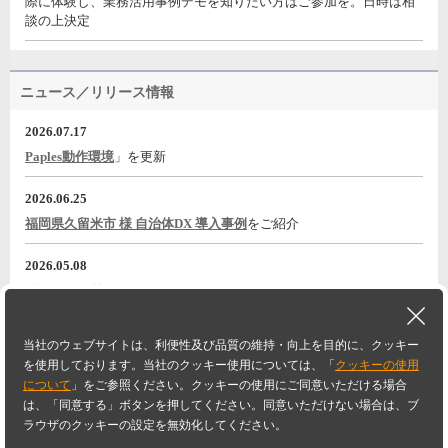
際に体験し、業務活用事例デモを知りたい方はご参加を。日時は相
談の上決定
ニュース／リリース情報
2026.07.17
Paples動作環境
」を更新
2026.06.25
福岡県久留米市 様 自治体DX 導入事例
をご紹介
2026.05.08
『電子帳票基盤 Paples パピレスのご紹介』
動画をYouTubeに公開
2026.05.08
当社のウェブサイトは、利便性及び品質の維持・向上を目的に、クッキー
大嘉産業株式会社様<導入事例/a>
事例一覧に追加
PAGETOP
を使用しております。当社のクッキー使用については、「
クッキーの使用
について
」をご参照ください。クッキーの使用にご同意いただける場合
Paplesホーム
FAQ
動作環境・ライセンス
ニュース／リリース情報
は、「同意する」ボタンを押してください。同意いただけない場合は、ブ
ラウザのクッキーの設定を無効化してください。
セミナー／イベント情報
お問い合わせ・デモ依頼
サイトマップ