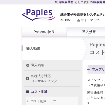
統合帳票基盤
として貴社の
帳票開
統合電子帳票基盤システム Pa
HOME
サイトマップ
Paplesの特長
導入効果
Pap
導入効果
コス
導入効果
専用プリ
各種法令対応・
メインフレ
コンサルティング
ンス費用や
コスト削減
障害発生時
ことになる
コスト削減 トップ
す。