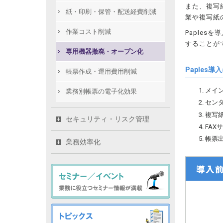
また、複写
紙・印刷・保管・配送経費削減
業や複写紙
作業コスト削減
Paple
することが
専用機器撤廃・オープン化
Paple
帳票作成・運用費用削減
メイ
業務別帳票の電子化効果
セン
複写
セキュリティ・リスク管理
FAX
帳票
業務効率化