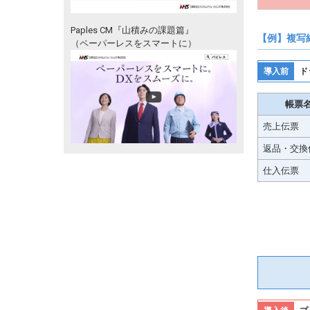
Paples CM『山積みの課題篇』
【例】複写
（ペーパーレスをスマートに）
導入前
ド
帳票
売上伝票
返品・交換
仕入伝票