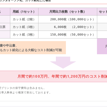
リンタオープン化、カット紙化した場合
名
用紙（1セット）
月間出力枚数（セット数）
セッ
カット紙（2枚）
200,000枚（100,000セット）
伝票
カット紙（3枚）
6,000枚  （2,000セット）
カット紙（3枚）
150,000枚 （50,000セット）
書や申込書、
もカット紙化による大幅なコスト削減が可能
月間で約100万円、年間で約1,200万円のコスト削
門プリンタの保守費等は含みません。
社導入事例より概算で算出しております。