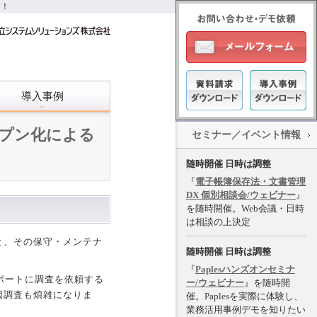
進！
導入事例
ープン化による
セミナー／イベント情報
随時開催 日時は調整
『
電子帳簿保存法・文書管理
DX 個別相談会/ウェビナー
』
を随時開催。Web会議・日時
は相談の上決定
と、その保守・メンテナ
随時開催 日時は調整
『
Paplesハンズオンセミナ
ポートに調査を依頼する
ー/ウェビナー
』を随時開
因調査も煩雑になりま
催。Paplesを実際に体験し、
業務活用事例デモを知りたい