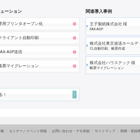
ューション
関連導入事例
専用プリンタオープン化
王子製紙株式会社 様
FAX-ASP
クライアント自動印刷
株式会社東京放送ホールデ
CL自動印刷、帳票作成
FAX-ASP送信
株式会社ハウステック 様
帳票マイグレーション
帳票マイグレーション
る！
情報
セミナー／イベント情報
お問い合わせ・デモ依頼
サイトマップ
商標・登録