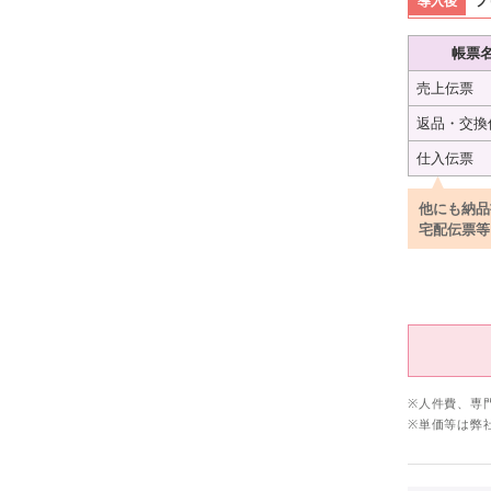
導入後
プ
帳票
売上伝票
返品・交換
仕入伝票
他にも納品
宅配伝票等
※人件費、専
※単価等は弊