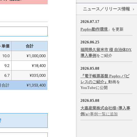
ニュース／リリース情報
2026.07.17
Paples動作環境
」を更新
2026.06.25
ト単価
合計
福岡県久留米市 様 自治体DX
導入事例
をご紹介
10.0
¥1,000,000
9.2
¥18,400
2026.05.08
6.7
¥335,000
『電子帳票基盤 Paples パピ
レスのご紹介』
動画を
月合計
¥1,353,400
YouTubeに公開
2026.05.08
大嘉産業株式会社様<導入事
例/a>
事例一覧に追加
管