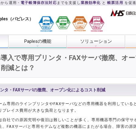
発
から運用・
電子帳簿保存法対応
までを支援し
業務効率化
と
帳票活用
を促
ples（パピレス）
Paplesの機能
ソリューション
les導入で専用プリンタ・FAXサーバ撤廃、オ
ト削減とは？
ンタ・FAXサーバの撤廃、オープン化によるコスト削減
ーム専用のラインプリンタやFAXサーバなどの専用機器を利用している
リプレイス費用が大きな負荷となります。
は自社での原因究明や復旧は難しいことが多く、専用機器専門の保守サ
上、FAXサーバと専用モデムなど複数の機器にまたがる場合、障害の原