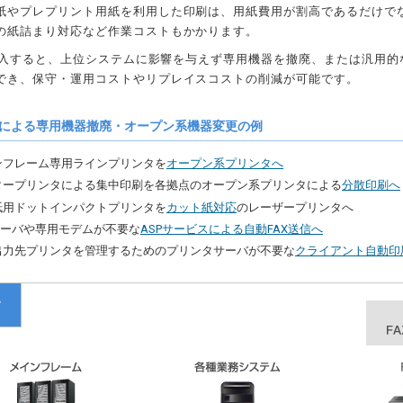
紙やプレプリント用紙を利用した印刷は、用紙費用が割高であるだけで
の紙詰まり対応など作業コストもかかります。
sを導入すると、上位システムに影響を与えず専用機器を撤廃、または汎用
でき、保守・運用コストやリプレイスコストの削減が可能です。
s導入による専用機器撤廃・オープン系機器変更の例
ンフレーム専用ラインプリンタを
オープン系プリンタへ
タープリンタによる集中印刷を各拠点のオープン系プリンタによる
分散印刷へ
紙用ドットインパクトプリンタを
カット紙対応
のレーザープリンタへ
サーバや専用モデムが不要な
ASPサービスによる自動FAX送信へ
出力先プリンタを管理するためのプリンタサーバが不要な
クライアント自動印