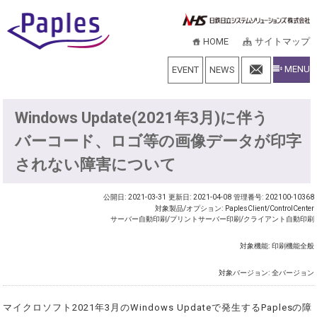
HOME
サイトマップ
MENU
EVENT
NEWS
Windows Update(2021年3月)に伴う
バーコード、ロゴ等の画像データが印字
されない障害について
公開日: 2021-03-31
更新日: 2021-04-08
管理番号: 202100-10368
対象製品/オプション: PaplesClient/ControlCenter
サーバー自動印刷/プリントサーバー印刷/クライアント自動印刷
対象機能: 印刷機能全般
対象バージョン: 全バージョン
マイクロソフト2021年3月のWindows Updateで発生するPaplesの障