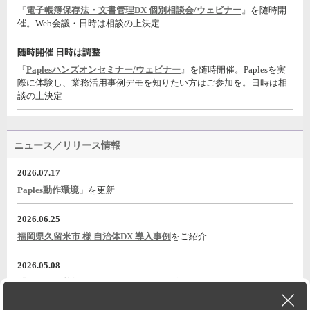
『
電子帳簿保存法・文書管理DX 個別相談会/ウェビナー
』を随時開
催。Web会議・日時は相談の上決定
随時開催 日時は調整
『
Paplesハンズオンセミナー/ウェビナー
』を随時開催。Paplesを実
際に体験し、業務活用事例デモを知りたい方はご参加を。日時は相
談の上決定
ニュース／リリース情報
2026.07.17
Paples動作環境
」を更新
2026.06.25
福岡県久留米市 様 自治体DX 導入事例
をご紹介
2026.05.08
『電子帳票基盤 Paples パピレスのご紹介』
動画をYouTubeに公開