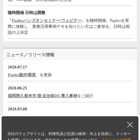
随時開催 日時は調整
『
Paplesハンズオンセミナー/ウェビナー
』を随時開催。Paplesを実
際に体験し、業務活用事例デモを知りたい方はご参加を。日時は相
談の上決定
ニュース／リリース情報
2026.07.17
Paples動作環境
」を更新
2026.06.25
福岡県久留米市 様 自治体DX 導入事例
をご紹介
2026.05.08
『電子帳票基盤 Paples パピレスのご紹介』
動画をYouTubeに公開
2026.05.08
当社のウェブサイトは、利便性及び品質の維持・向上を目的に、クッキー
大嘉産業株式会社様<導入事例/a>
事例一覧に追加
PAGETOP