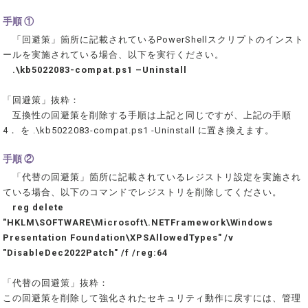
手順 ①
「回避策」箇所に記載されているPowerShellスクリプトのインスト
ールを実施されている場合、以下を実行ください。
.\kb5022083-compat.ps1 –Uninstall
「回避策」抜粋：
互換性の回避策を削除する手順は上記と同じですが、上記の手順
4． を .\kb5022083-compat.ps1 -Uninstall に置き換えます。
手順 ②
「代替の回避策」箇所に記載されているレジストリ設定を実施され
ている場合、以下のコマンドでレジストリを削除してください。
reg delete
"HKLM\SOFTWARE\Microsoft\.NETFramework\Windows
Presentation Foundation\XPSAllowedTypes" /v
"DisableDec2022Patch" /f /reg:64
「代替の回避策」抜粋：
この回避策を削除して強化されたセキュリティ動作に戻すには、管理