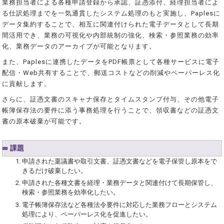
業務担当者による各種申請登録から承認、証憑添付、経理担当者によ
る仕訳処理までを一気通貫したシステム処理のもと実施し、Paplesに
データ集約することで、相互に関連付けられた電子データとして長期
間活用でき、業務の可視化や内部統制の強化、検索・参照業務の効率
化、業務データのアーカイブが可能となります。
また、Paplesに連携したデータをPDF帳票として各種サービスに電子
配信・Web共有することで、郵送コストなどの削減やペーパーレス化
に貢献します。
さらに、証憑文書のスキャナ保存とタイムスタンプ付与、その他電子
帳簿保存法の要件に添う事務処理を行うことで、領収書などの証憑文
書の原本破棄が可能です。
課題
申請された稟議書や取引文書、証憑文書などを電子保管し原本をで
きるだけ破棄したい。
申請された各種文書を経理・業務データと関連付けて長期保管し、
検索・参照業務を効率化したい。
電子帳簿保存法など各種法令要件に対応した業務フローとシステム
処理により、ペーパーレス化を促進したい。