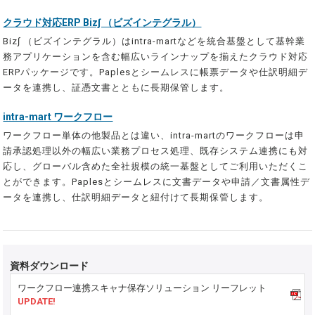
クラウド対応ERP Biz∫ （ビズインテグラル）
Biz∫ （ビズインテグラル）はintra-martなどを統合基盤として基幹業
務アプリケーションを含む幅広いラインナップを揃えたクラウド対応
ERPパッケージです。Paplesとシームレスに帳票データや仕訳明細デ
ータを連携し、証憑文書とともに長期保管します。
intra-mart ワークフロー
ワークフロー単体の他製品とは違い、intra-martのワークフローは申
請承認処理以外の幅広い業務プロセス処理、既存システム連携にも対
応し、グローバル含めた全社規模の統一基盤としてご利用いただくこ
とができます。Paplesとシームレスに文書データや申請／文書属性デ
ータを連携し、仕訳明細データと紐付けて長期保管します。
資料ダウンロード
ワークフロー連携スキャナ保存ソリューション リーフレット
UPDATE!