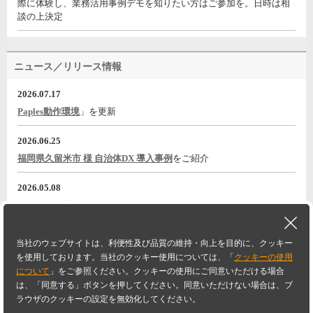
際に体験し、業務活用事例デモを知りたい方はご参加を。日時は相
談の上決定
ニュース／リリース情報
2026.07.17
Paples動作環境
」を更新
2026.06.25
福岡県久留米市 様 自治体DX 導入事例
をご紹介
2026.05.08
『電子帳票基盤 Paples パピレスのご紹介』
動画をYouTubeに公開
2026.05.08
当社のウェブサイトは、利便性及び品質の維持・向上を目的に、クッキー
大嘉産業株式会社様<導入事例/a>
事例一覧に追加
PAGETOP
を使用しております。当社のクッキー使用については、「
クッキーの使用
について
」をご参照ください。クッキーの使用にご同意いただける場合
Paplesホーム
FAQ
動作環境・ライセンス
ニュース／リリース情報
は、「同意する」ボタンを押してください。同意いただけない場合は、ブ
ラウザのクッキーの設定を無効化してください。
セミナー／イベント情報
お問い合わせ・デモ依頼
サイトマップ