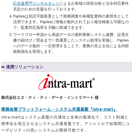
応支援専門コンサルタント
によるお客様の現状分析と法令対応要件
充足のための支援を行っております。
Paplesは見読可能装置として税務調査や各種監査時の参照先として
活用できます。Paplesに情報が集約されており複合検索も可能なの
で、監査対応負荷を大幅に軽減できます。
ワークフロー申請から承認データの基幹業務システム連携、証憑文
書の紐付け／照会まで一気通貫したシステム処理を実施し、Paples
へのデータ集約・一元管理することで、業務の見える化による内部
統制強化を実現します。
連携ソリューション
株式会社エヌ・ティ・ティ・データ・イントラマート 様
業務改善プラットフォーム・システム共通基盤『intra-mart』
intra-martはシステム基盤の共通化と全体の最適化で、コスト削減と
標準化を両立させるシステム共通基盤です。アジャイルで短期間にユ
ーザビリティの高いシステムが開発可能です。