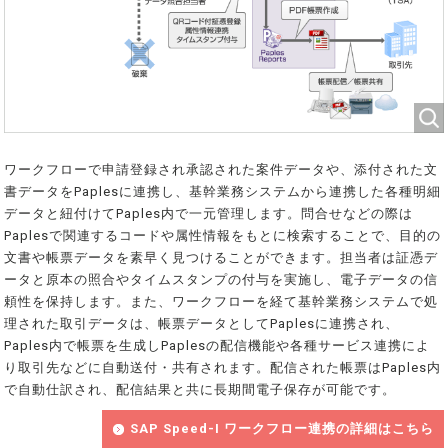
ワークフローで申請登録され承認された案件データや、添付された文
書データをPaplesに連携し、基幹業務システムから連携した各種明細
データと紐付けてPaples内で一元管理します。問合せなどの際は
Paplesで関連するコードや属性情報をもとに検索することで、目的の
文書や帳票データを素早く見つけることができます。担当者は証憑デ
ータと原本の照合やタイムスタンプの付与を実施し、電子データの信
頼性を保持します。また、ワークフローを経て基幹業務システムで処
理された取引データは、帳票データとしてPaplesに連携され、
Paples内で帳票を生成しPaplesの配信機能や各種サービス連携によ
り取引先などに自動送付・共有されます。配信された帳票はPaples内
で自動仕訳され、配信結果と共に長期間電子保存が可能です。
SAP Speed-I ワークフロー連携の詳細はこちら