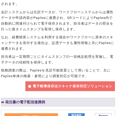
されます。
会計システムからは仕訳データが、ワークフローシステムからは属性
データや申請内容がPaplesに連携され、QRコードによりPaples内で
自動的に関連付けられて電子保存されます。担当者はデータの照合を
行った後タイムスタンプを取得し保存します。
なお、経費精算システムを利用する場合やワークフローに原本のスキ
ャンデータを添付する場合は、証憑データも属性情報と共にPaplesに
連携されます。
担当者は一定期間ごとにタイムスタンプの一括検証処理を実施し、電
子データの信頼性を保持します。
税務調査の際は、Paplesを見読可能装置として用いることで、主に
Paples単体の検索・参照により調査対応が可能です。
電子帳簿保存法スキャナ保存対応ソリューション
発注書の電子配信連携例