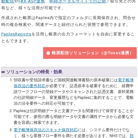
動配信
や
FAX-ASP連携
、
Webポータルサイトでの公開
／取引先との共
有など、様々な活用が可能です。
作成された帳票はPaples内で指定のフォルダに長期保存され、問合せ
時の複合検索や、関連データと紐付けられた状態で参照できます。
PaplesReports
を活用し帳票の出力フォーマットを自由に変更するこ
ともできます。
帳票配信ソリューション（@Tovas連携）
ソリューションの特長・効果
領収書や受領請求書など国税関連帳簿書類の原本破棄には
電子帳簿
保存法の要件対応
が必要です。証憑原本を破棄するために、経費申
請ワークフローの登録データやスキャンされた証憑文書、基幹業務
の仕訳明細データ、変更履歴などをPaplesに集約することで、電帳
法の法令要件への対応が可能です。
Paplesは仕訳明細データと文書データを関連付けて保管することが
可能です。参照の際も明細データや文書の属性データから必要な文
書を容易に検索できます。
電子帳簿保存法のスキャナ保存対応
には、システム要件だけでな
く、様々な業務フロー要件を満たす必要があります。NHSでは、
対