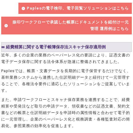
Paplesの電子検印、電子回覧ソリューションはこちら
捺印ワークフローで承認した帳票にドキュメントを紐付け一元
管理 運用例はこちら
経費精算に関する電子帳簿保存法スキャナ保存適用例
近年、多くの企業の業務のペーパーレス化の要請により、証憑文書の
電子データ保存に関する法令体系が急速に整備されてきました。
Paplesでは、帳票・文書データを長期的に電子保管するだけでなく、
基幹業務システムから連携した仕訳明細データと紐付けて一元管理す
ることで、各種法令要件に適応したソリューションをご提案していま
す。
また、申請ワークフローとスキャナ保存業務を連携することで、経費
精算や受発注など取引の申請データ、領収書などの証憑文書、契約文
書などの帳票と仕訳明細データを申請時の属性情報と合わせて電子的
に一元管理し、企業のペーパーレス化と税務調査・各種監査対応の簡
易化、参照業務の効率化を促進します。