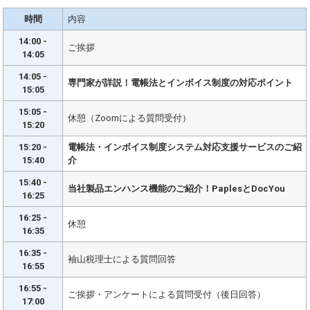
時間
内容
14:00 -
ご挨拶
14:05
14:05 -
専門家が詳説！電帳法とインボイス制度の対応ポイント
15:05
15:05 -
休憩（Zoomによる質問受付）
15:20
15:20 -
電帳法・インボイス制度システム対応支援サービスのご紹
15:40
介
15:40 -
当社製品エンハンス機能のご紹介！PaplesとDocYou
16:25
16:25 -
休憩
16:35
16:35 -
袖山税理士による質問回答
16:55
16:55 -
ご挨拶・アンケートによる質問受付（後日回答）
17:00