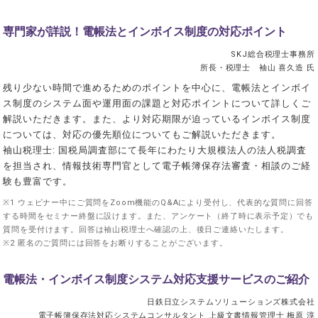
専門家が詳説！電帳法とインボイス制度の対応ポイント
SKJ総合税理士事務所
所長・税理士 袖山 喜久造 氏
残り少ない時間で進めるためのポイントを中心に、電帳法とインボイ
ス制度のシステム面や運用面の課題と対応ポイントについて詳しくご
解説いただきます。また、より対応期限が迫っているインボイス制度
については、対応の優先順位についてもご解説いただきます。
袖山税理士: 国税局調査部にて長年にわたり大規模法人の法人税調査
を担当され、情報技術専門官として電子帳簿保存法審査・相談のご経
験も豊富です。
※1 ウェビナー中にご質問をZoom機能のQ&Aにより受付し、代表的な質問に回答
する時間をセミナー終盤に設けます。また、アンケート（終了時に表示予定）でも
質問を受付けます。回答は袖山税理士へ確認の上、後日ご連絡いたします。
※2 匿名のご質問には回答をお断りすることがございます。
電帳法・インボイス制度システム対応支援サービスのご紹介
日鉄日立システムソリューションズ株式会社
電子帳簿保存法対応システムコンサルタント 上級文書情報管理士 梅原 淳