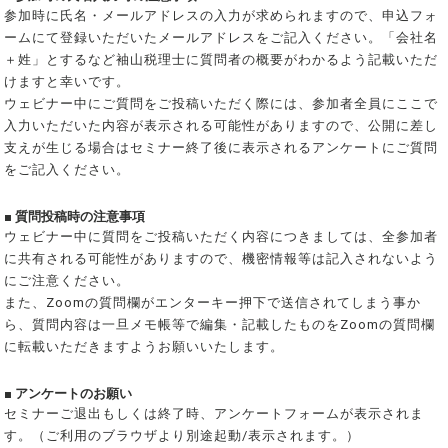
参加時に氏名・メールアドレスの入力が求められますので、申込フォ
ームにて登録いただいたメールアドレスをご記入ください。「会社名
＋姓」とするなど袖山税理士に質問者の概要がわかるよう記載いただ
けますと幸いです。
ウェビナー中にご質問をご投稿いただく際には、参加者全員にここで
入力いただいた内容が表示される可能性がありますので、公開に差し
支えが生じる場合はセミナー終了後に表示されるアンケートにご質問
をご記入ください。
■ 質問投稿時の注意事項
ウェビナー中に質問をご投稿いただく内容につきましては、全参加者
に共有される可能性がありますので、機密情報等は記入されないよう
にご注意ください。
また、Zoomの質問欄がエンターキー押下で送信されてしまう事か
ら、質問内容は一旦メモ帳等で編集・記載したものをZoomの質問欄
に転載いただきますようお願いいたします。
■ アンケートのお願い
セミナーご退出もしくは終了時、アンケートフォームが表示されま
す。（ご利用のブラウザより別途起動/表示されます。）