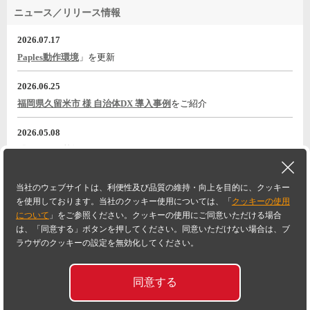
ニュース／リリース情報
2026.07.17
Paples動作環境
」を更新
2026.06.25
福岡県久留米市 様 自治体DX 導入事例
をご紹介
2026.05.08
『電子帳票基盤 Paples パピレスのご紹介』
動画をYouTubeに公開
2026.05.08
当社のウェブサイトは、利便性及び品質の維持・向上を目的に、クッキー
大嘉産業株式会社様<導入事例/a>
事例一覧に追加
PAGETOP
を使用しております。当社のクッキー使用については、「
クッキーの使用
について
」をご参照ください。クッキーの使用にご同意いただける場合
Paplesホーム
FAQ
動作環境・ライセンス
ニュース／リリース情報
は、「同意する」ボタンを押してください。同意いただけない場合は、ブ
ラウザのクッキーの設定を無効化してください。
セミナー／イベント情報
お問い合わせ・デモ依頼
サイトマップ
同意する
商標・登録商標
クッキーの使用
Copyright 2026 © NIPPON STEEL Hitachi Systems Solutions, Inc. All Rights