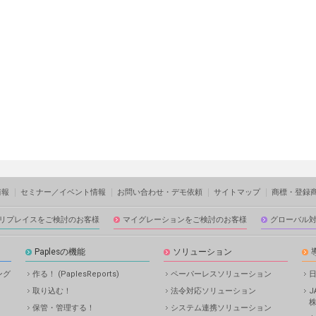
情報
セミナー／イベント情報
お問い合わせ・デモ依頼
サイトマップ
商標・登録
リプレイスをご検討のお客様
マイグレーションをご検討のお客様
グローバル
Paplesの機能
ソリューション
ング
作る！ (PaplesReports)
ペーパーレスソリューション
取り込む！
法令対応ソリューション
保管・管理する！
システム連携ソリューション