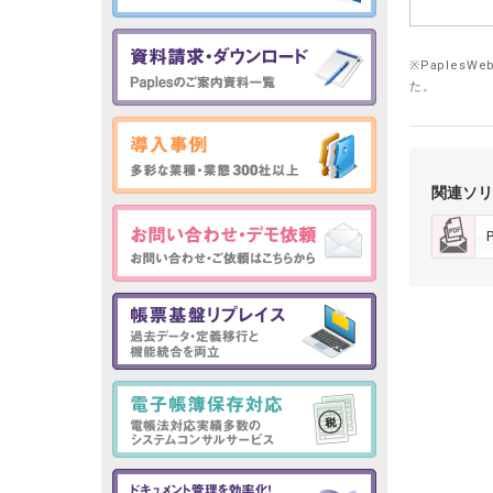
※Paples
た。
関連ソリ