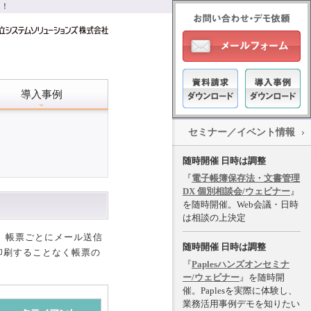
進！
導入事例
セミナー／イベント情報
随時開催 日時は調整
『
電子帳簿保存法・文書管理
DX 個別相談会/ウェビナー
』
を随時開催。Web会議・日時
は相談の上決定
す。帳票ごとにメール送信
随時開催 日時は調整
印刷することなく帳票の
『
Paplesハンズオンセミナ
ー/ウェビナー
』を随時開
催。Paplesを実際に体験し、
業務活用事例デモを知りたい