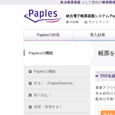
統合帳票基盤
として貴社の
帳票開
統合電子帳票基盤システム Pa
HOME
サイトマップ
Paplesの特長
導入効果
帳票を
Paplesの機能
Paplesの機能
PDF生成
作る！（PaplesReports）
業務アプリ
先を紐付け
取り込む！
配布が可能
保管・管理する！