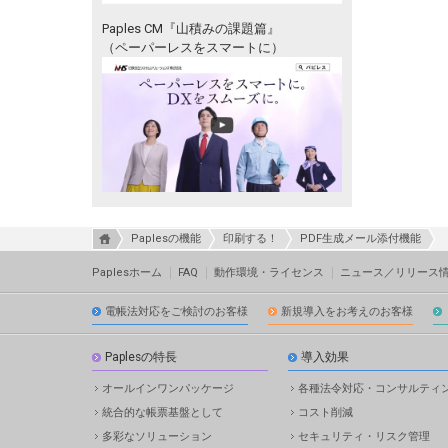
Paples CM『山積みの課題篇』
（ペーパーレスをスマートに）
Paplesの機能
印刷する！
PDF生成メール添付機能
Paplesホーム
FAQ
動作環境・ライセンス
ニュース／リリース
電帳法対応をご検討のお客様
新規導入をお考えのお客様
Paplesの特長
導入効果
オールインワンパッケージ
各種法令対応・コンサルティ
統合的な帳票基盤として
コスト削減
多彩なソリューション
セキュリティ・リスク管理