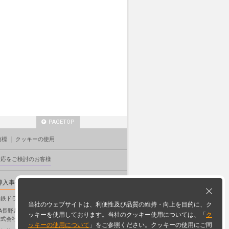
PAGETOP
商標
クッキーの使用
対応をご検討のお客様
導入事例
日鉄ドラム株式会社 様
当社のウェブサイトは、利便性及び品質の維持・向上を目的に、ク
JA長野県グループ
ッキーを使用しております。当社のクッキー使用については、「
ク
株式会社長野県協同電算 様
ッキーの使用について
」をご参照ください。クッキーの使用にご同