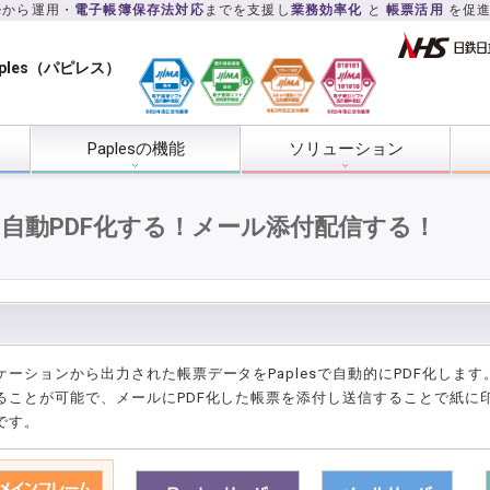
発
から運用・
電子帳簿保存法対応
までを支援し
業務効率化
と
帳票活用
を促
ples（パピレス）
Paplesの機能
ソリューション
自動PDF化する！メール添付配信する！
ケーションから出力された帳票データをPaplesで自動的にPDF化しま
ることが可能で、メールにPDF化した帳票を添付し送信することで紙に
です。