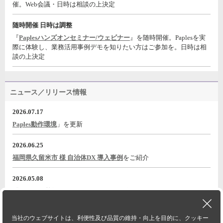
催。Web会議・日時は相談の上決定
随時開催 日時は調整
『
Paplesハンズオンセミナー/ウェビナー
』を随時開催。Paplesを実
際に体験し、業務活用事例デモを知りたい方はご参加を。日時は相
談の上決定
ニュース／リリース情報
2026.07.17
Paples動作環境
」を更新
2026.06.25
福岡県久留米市 様 自治体DX 導入事例
をご紹介
2026.05.08
『電子帳票基盤 Paples パピレスのご紹介』
動画をYouTubeに公開
2026.05.08
当社のウェブサイトは、利便性及び品質の維持・向上を目的に、クッキー