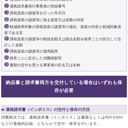
❷
適格請求書発行事業者の登録番号
❸
課税資産の譲渡等を行った年月日
❹
課税資産の譲渡等に係る資産又は役務の内容
❺
軽減税率対象の課税資産の譲渡等の場合、資産の内容と軽減対象資
産である旨
❻
課税資産の譲渡等の税抜金額又は税込金額を税率ごとの区分して合
計した金額
❼
課税資産の譲渡等の適用税率
❽
税率ごとに区分した消費税額等
❾
書類の交付を受ける事業者の氏名又は名称
納品書と請求書両方を交付している場合はいずれも保
存が必要
適格請求書（インボイス）の交付と保存の方法
消費税法では、適格請求書（インボイス）は書面もしくはPDFやEDI
などの電磁的記録、どちらかで交付・保存を行います。