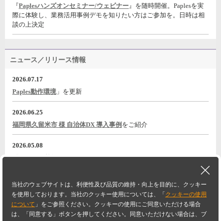
『
Paplesハンズオンセミナー/ウェビナー
』を随時開催。Paplesを実
際に体験し、業務活用事例デモを知りたい方はご参加を。日時は相
談の上決定
ニュース／リリース情報
2026.07.17
Paples動作環境
」を更新
2026.06.25
福岡県久留米市 様 自治体DX 導入事例
をご紹介
2026.05.08
『電子帳票基盤 Paples パピレスのご紹介』
動画をYouTubeに公開
2026.05.08
当社のウェブサイトは、利便性及び品質の維持・向上を目的に、クッキー
大嘉産業株式会社様<導入事例/a>
事例一覧に追加
PAGETOP
を使用しております。当社のクッキー使用については、「
クッキーの使用
について
」をご参照ください。クッキーの使用にご同意いただける場合
Paplesホーム
FAQ
動作環境・ライセンス
ニュース／リリース情報
は、「同意する」ボタンを押してください。同意いただけない場合は、ブ