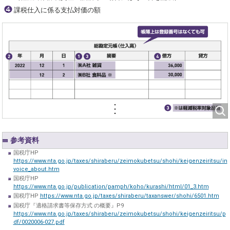
❹
課税仕入に係る支払対価の額
参考資料
国税庁HP
https://www.nta.go.jp/taxes/shiraberu/zeimokubetsu/shohi/keigenzeiritsu/in
voice_about.htm
国税庁HP
https://www.nta.go.jp/publication/pamph/koho/kurashi/html/01_3.htm
国税庁HP
https://www.nta.go.jp/taxes/shiraberu/taxanswer/shohi/6501.htm
国税庁『適格請求書等保存方式 の概要』P9
https://www.nta.go.jp/taxes/shiraberu/zeimokubetsu/shohi/keigenzeiritsu/p
df/0020006-027.pdf