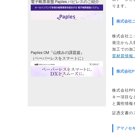
電子帳票基盤 Paples パピレスのご紹介
ります。
株式会社ニ
株式会社ニ
発注から入
加工での加
Paples CM『山積みの課題篇』
質材質情報
（ペーパーレスをスマートに）
株式会社PF
株式会社PF
キー項目な
と属性情報を
証憑文書の
アマノセ