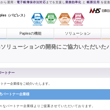
発
から運用・
電子帳簿保存法対応
までを支援し
業務効率化
と
帳票活用
を促
ples（パピレス）
Paplesの機能
ソリューション
lesソリューションの開発にご協力いただいた
sパートナー
のパートナー企業様をご紹介いたします。
s販売パートナー企業様
sは様々なパートナー企業様よりご提案させていただいております。