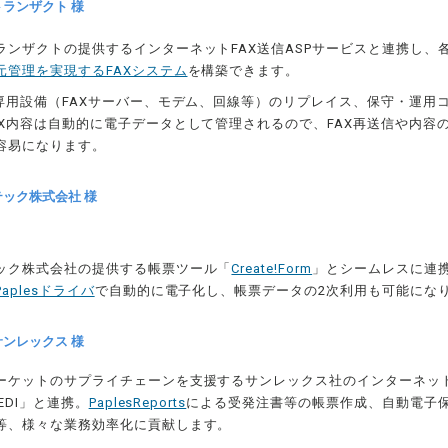
ランザクト 様
ランザクトの提供するインターネットFAX送信ASPサービスと連携し、
元管理を実現するFAXシステム
を構築できます。
X専用設備（FAXサーバー、モデム、回線等）のリプレイス、保守・運用
AX内容は自動的に電子データとして管理されるので、FAX再送信や内容
容易になります。
ック株式会社 様
ック株式会社の提供する帳票ツール「
Create!Form
」とシームレスに連携し、
Paplesドライバ
で自動的に電子化し、帳票データの2次利用も可能にな
ンレックス 様
ーケットのサプライチェーンを支援するサンレックス社のインターネット
-EDI」と連携。
PaplesReports
による受発注書等の帳票作成、自動電子
等、様々な業務効率化に貢献します。