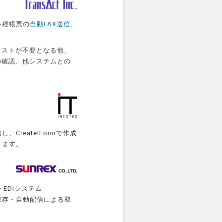
各種帳票の
自動FAX送信、
コストが不要となる他、
の確認、他システムとの
Create!Formで作成
ります。
EDIシステム
保存・自動配信による取