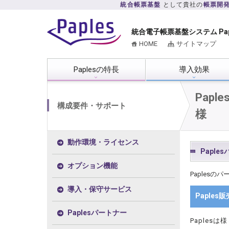
統合帳票基盤
として貴社の
帳票開
統合電子帳票基盤システム Pa
HOME
サイトマップ
Paplesの特長
導入効果
Pap
構成要件・サポート
様
動作環境・ライセンス
Paple
オプション機能
Paples
導入・保守サービス
Paple
Paplesパートナー
Paple