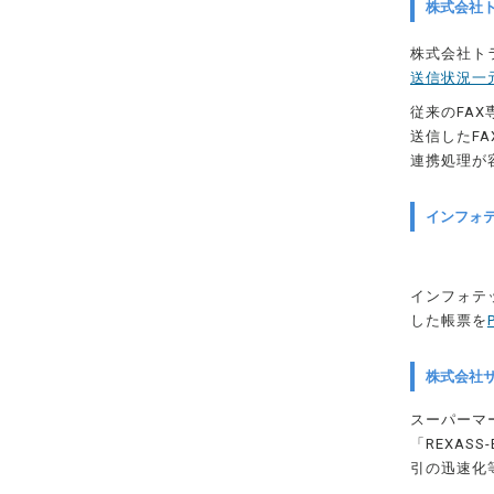
株式会社ト
株式会社ト
送信状況一
従来のFA
送信したF
連携処理が
インフォテ
インフォテ
した帳票を
株式会社サ
スーパーマ
「REXASS
引の迅速化