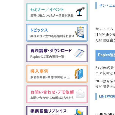
サン・エム
サン・エム
IBM開発グ
た帳票提案
Paple
Paple
コア技術と
NHSは今
技術開発を
LINE W
LINE W