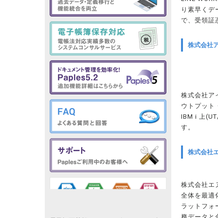
り素早くデ
で、受領証
株式会社ア
株式会社ア
ウトプット
IBM i 
す。
株式会社
株式会社エ
全体を最適
ラットフォ
務データと