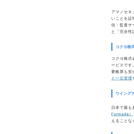
アマノセキ
いことを証
信・監査サー
と「完全性
コクヨ株式
コクヨ株式
ービスです
要帳票も安
と一元管理
ウイングア
日本で最も
Formade）
えることな