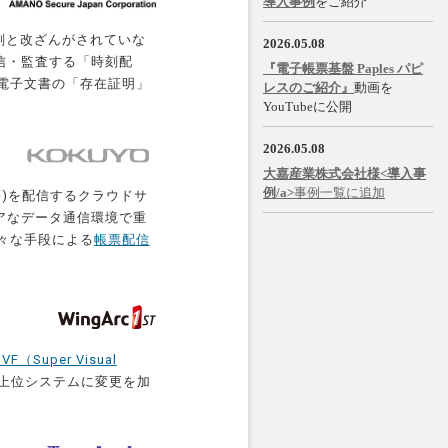
導入事例
をご紹介
刻と改ざんがされていな
2026.05.08
信・監査する「時刻配
『電子帳票基盤 Paples パピ
電子文書の「存在証明」
レスのご紹介』
動画を
YouTubeに公開
2026.05.08
大嘉産業株式会社様<導入事
例/a>
事例一覧に追加
V等)を配信するクラウドサ
アなデータ通信環境で重
様々な手段による
帳票配信
SVF（Super Visual
上位システムに変更を加