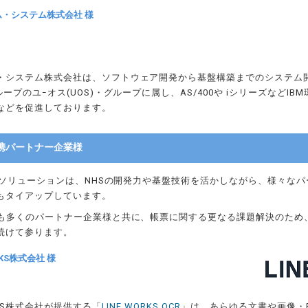
・システム株式会社 様
・システム株式会社は、ソフトウェア開発から基盤構築までのシステム
ループのユｰオス(UOS)・グループに属し、AS/400や iシリーズなどIBM
などを促進しております。
s連携パートナー企業様
sの各ソリューションは、NHSの開発力や基盤技術を活かしながら、様々な
もタイアップしています。
後も多くのパートナー企業様と共に、帳票に関する更なる課題解決のため
続けて参ります。
ORKS株式会社 様
ORKS株式会社が提供する「
LINE WORKS OCR
」は、あらゆる文書や画像・