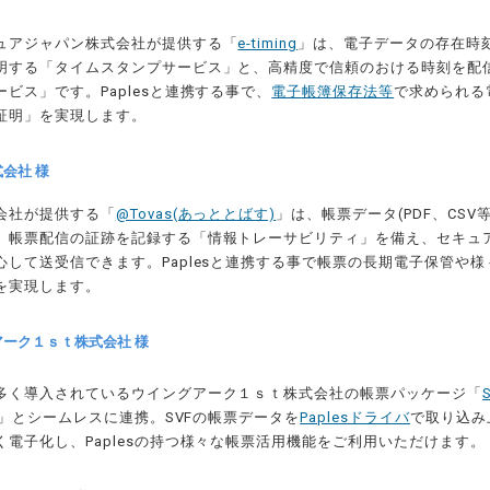
ュアジャパン株式会社が提供する「
e-timing
」は、電子データの存在時
明する「タイムスタンプサービス」と、高精度で信頼のおける時刻を配
ビス」です。Paplesと連携する事で、
電子帳簿保存法等
で求められる
証明」を実現します。
会社 様
会社が提供する「
@Tovas(あっととばす)
」は、帳票データ(PDF、CS
。帳票配信の証跡を記録する「情報トレーサビリティ」を備え、セキュ
心して送受信できます。Paplesと連携する事で帳票の長期電子保管や
を実現します。
ーク１ｓｔ株式会社 様
多く導入されているウイングアーク１ｓｔ株式会社の帳票パッケージ「
」とシームレスに連携。SVFの帳票データを
Paplesドライバ
で取り込み
く電子化し、Paplesの持つ様々な帳票活用機能をご利用いただけます。