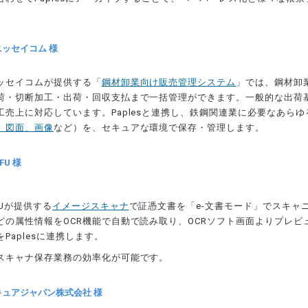
ッセイコム 様
ッセイコムが提供する「
鋼材卸業向け販売管理システム
」では、鋼材卸
荷・切断加工・出荷・回収支払まで一括管理ができます。一般的な出荷
工売上に対応しています。Paplesと連携し、鉄鋼関連業に必要なあらゆ
、図面、画像
など）を、セキュアな環境で保存・管理します。
U 様
Uが提供する
イメージスキャナ
で証憑文書を「e-文書モード」でスキャ
どの属性情報をOCR機能で自動で読み取り、OCRソフト画面よりプレビ
Paplesに連携します。
スキャナ保存業務の効率化が可能です。
キュアジャパン株式会社 様