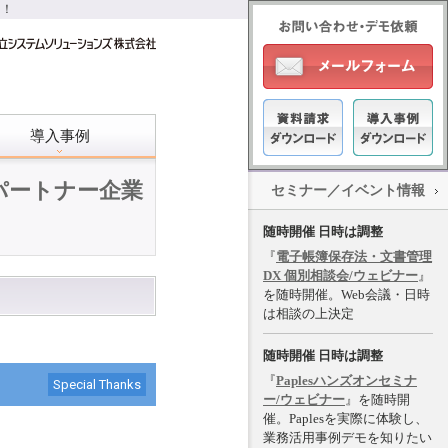
進！
導入事例
パートナー企業
セミナー／イベント情報
随時開催 日時は調整
『
電子帳簿保存法・文書管理
DX 個別相談会/ウェビナー
』
を随時開催。Web会議・日時
は相談の上決定
随時開催 日時は調整
『
Paplesハンズオンセミナ
Special Thanks
ー/ウェビナー
』を随時開
催。Paplesを実際に体験し、
業務活用事例デモを知りたい