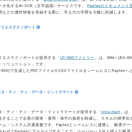
ータ化するAI-OCR（文字認識）サービスです。
Paplesのドキュメン
憑などの属性情報を登録する際に、手入力の手間を大幅に削減します。
イエステクノポート 様
イエステクノポートが提供する「
UT/400ファミリー
」は、IBM i (AS
・ソリューション」です。
上(UT/400)で生成したPDFファイルやCSVファイルをシームレスにPaple
エヌ・ティ・ティ・データ・イントラマート 様
ヌ・ティ・ティ・データ・イントラマートが提供する「
intra-mart
」は
化することで企業の開発・運用・保守の負荷を軽減し、スキルの標準化
ーム・システム共通基盤です。Paplesとシームレスに連携し、帳票デ
合わせてPaplesにアーカイブすることで、ペーパーレス化と様々な帳