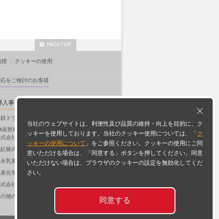
PAGETOP
商標
クッキーの使用
対応をご検討のお客様
導入事例
日鉄ドラム株式会社 様
当社のウェブサイトは、利便性及び品質の維持・向上を目的に、ク
JA長野県グループ
ッキーを使用しております。当社のクッキー使用については、「
ク
株式会社長野県協同電算 様
ッキーの使用について
」をご参照ください。クッキーの使用にご同
紅株式会社 様
意いただける場合は、「同意する」ボタンを押してください。同意
森永乳業株式会社 様
いただけない場合は、ブラウザのクッキーの設定を無効化してくだ
さい。
日産化学工業株式会社 様
式会社NaITO 様
その他の導入事例
同意する