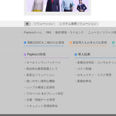
ソリューション
システム連携ソリューション
Paplesホーム
FAQ
動作環境・ライセンス
ニュース／リリース
電帳法対応をご検討のお客様
新規導入をお考えのお客様
Paplesの特長
導入効果
オールインワンパッケージ
各種法令対応・コンサルティ
統合的な帳票基盤として
コスト削減
多彩なソリューション
セキュリティ・リスク管理
使いやすい便利な機能
業務効率化
シンプル構成と拡張性
グローバル &タブレット対応
文書・明細データ管理
ドキュメント管理効率化