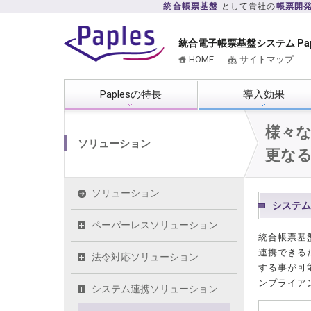
統合帳票基盤
として貴社の
帳票開
統合電子帳票基盤システム Pa
HOME
サイトマップ
Paplesの特長
導入効果
様々
ソリューション
更な
ソリューション
システム
ペーパーレスソリューション
統合帳票基
連携できる
法令対応ソリューション
する事が可
ンプライア
システム連携ソリューション