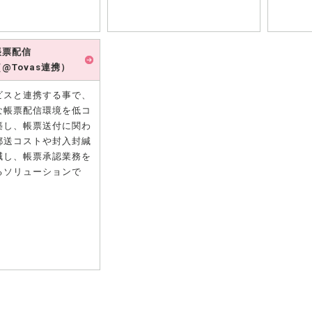
帳票配信
（@Tovas連携）
ビスと連携する事で、
な帳票配信環境を低コ
築し、帳票送付に関わ
郵送コストや封入封緘
減し、帳票承認業務を
るソリューションで