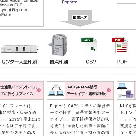
富士通製メインフレーム
SAP S/4HANA移行
終了に伴うリプレイス
アーカイブ・電帳法対応
メインフレームは
PaplesにSAPシステムの業務デ
NHSが
度末に製造・販売が終
ータや帳票、証憑書類等をアー
ドオン「
）し、2035年度末には
カイブし、電子帳簿保存法の法
ー」とP
ートも終了予定です。
令要件に適合した帳簿・書類の
連携さ
は業務システムの移
長期保存や部門間・拠点間の情
存・参