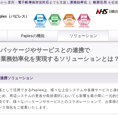
発
から運用・
電子帳簿保存法対応
までを支援し
業務効率化
と
帳票活用
を促
ples（パピレス）
Paplesの機能
ソリューション
なパッケージやサービスとの連携で
る業務効率化を実現するソリューションとは
連携ソリューション
盤として活用できるPaplesは、様々な上位システムや各種サービスと
ため、周辺システムの更改や取捨選択においても影響を最小限に一元的
能です。様々なパッケージやサービスとのコラボレーションで、お客様
ンス強化をご提案いたします。