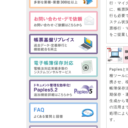
行・マイ
に、帳票
行も必要
ステム状
票移行・
をご提案
I
PaplesとI
種ツール
携させ、
帳簿保存
期保存・
生成から
の活用ま
処理によ
す。