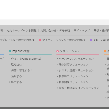
情報
セミナー／イベント情報
お問い合わせ・デモ依頼
サイトマップ
商標・登録
リプレイスをご検討のお客様
マイグレーションをご検討のお客様
グローバル
Paplesの機能
ソリューション
ング
作る！ (PaplesReports)
ペーパーレスソリューション
取り込む！
法令対応ソリューション
保管・管理する！
システム連携ソリューション
丸
活用する！
帳票出力ソリューション
出力する！
帳票開発ソリューション
製造・物流業向けソリューション
株