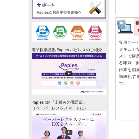
専用サー
セキュア
ストで構
電子帳票基盤 Paples パピレスのご紹介
る印刷・
作業を削
効率化す
す。
Paples CM『山積みの課題篇』
（ペーパーレスをスマートに）