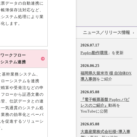
伝票データの自動連携に
子帳簿保存法対応など、
たシステム処理により業
率化します。
ニュース／リリース情報
2026.07.17
Paples動作環境
」を更新
ワークフロー
システム連携
2026.06.25
福岡県久留米市 様 自治体DX
esと基幹業務システム、
導入事例
をご紹介
フローシステムを連携
費精算や受発注などの申
2026.05.08
クフローから証憑文書の
『電子帳票基盤 Paples パピ
保管、仕訳データとの連
レスのご紹介』
動画を
を一気通貫のシステム処
YouTubeに公開
り業務の効率化とペーパ
化を促進するソリューシ
2026.05.08
す。
大嘉産業株式会社様<導入事