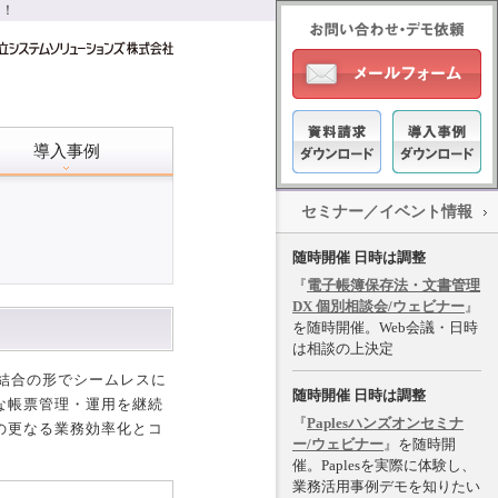
進！
導入事例
セミナー／イベント情報
？
随時開催 日時は調整
『
電子帳簿保存法・文書管理
DX 個別相談会/ウェビナー
』
を随時開催。Web会議・日時
は相談の上決定
疎結合の形でシームレスに
随時開催 日時は調整
な帳票管理・運用を継続
『
Paplesハンズオンセミナ
の更なる業務効率化とコ
ー/ウェビナー
』を随時開
催。Paplesを実際に体験し、
業務活用事例デモを知りたい