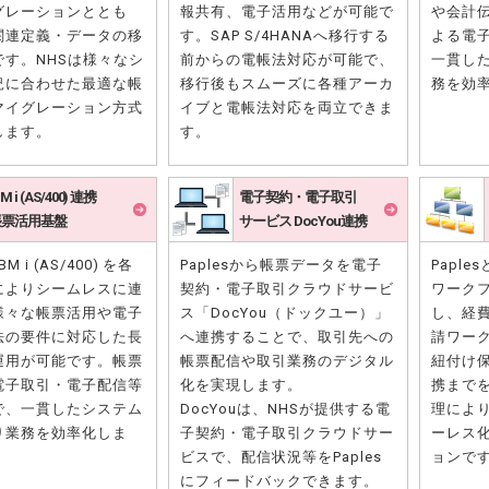
グレーションととも
報共有、電子活用などが可能で
や会計
関連定義・データの移
す。SAP S/4HANAへ移行する
よる電
です。NHSは様々なシ
前からの電帳法対応が可能で、
一貫し
況に合わせた最適な帳
移行後もスムーズに各種アーカ
務を効
マイグレーション方式
イブと電帳法対応を両立できま
します。
す。
BM i (AS/400) 連携
電子契約・電子取引
帳票活用基盤
サービス DocYou連携
BM i (AS/400) を各
Paplesから帳票データを電子
Papl
によりシームレスに連
契約・電子取引クラウドサービ
ワーク
様々な帳票活用や電子
ス「DocYou（ドックユー）」
し、経
法の要件に対応した長
へ連携することで、取引先への
請ワー
運用が可能です。帳票
帳票配信や取引業務のデジタル
紐付け
電子取引・電子配信等
化を実現します。
携まで
で、一貫したシステム
DocYouは、NHSが提供する電
理によ
り業務を効率化しま
子契約・電子取引クラウドサー
ーレス
ビスで、配信状況等をPaples
ョンで
にフィードバックできます。