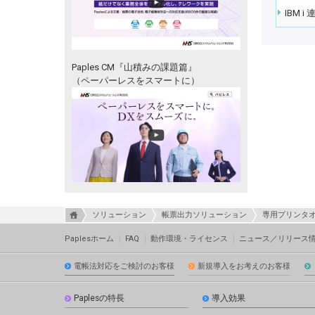
IBM i 
Paples CM『山積みの課題篇』
（ペーパーレスをスマートに）
ソリューション
帳票出力ソリューション
専用プリンタ
Paplesホーム
FAQ
動作環境・ライセンス
ニュース／リリース
電帳法対応をご検討のお客様
新規導入をお考えのお客様
Paplesの特長
導入効果