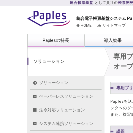
統合帳票基盤
として貴社の
帳票開
統合電子帳票基盤システム Pa
HOME
サイトマップ
Paplesの特長
導入効果
専用
ソリューション
オー
ソリューション
専用プリ
ペーパーレスソリューション
Paple
ンタへのダ
法令対応ソリューション
また、複写
システム連携ソリューション
課題