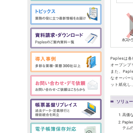
Paples
オープンプ
また、Pa
なオーバー
ット紙化し
ソリュー
高価
Pap
テム