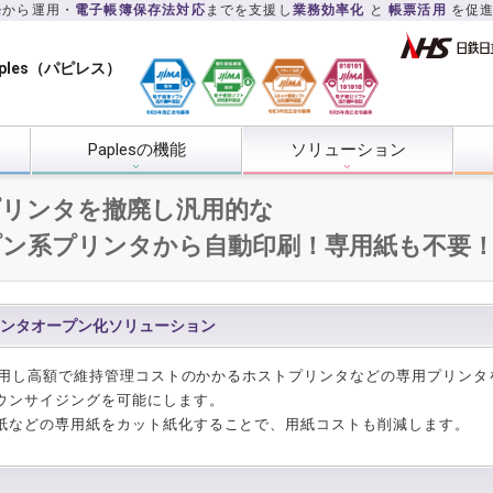
発
から運用・
電子帳簿保存法対応
までを支援し
業務効率化
と
帳票活用
を促
ples（パピレス）
Paplesの機能
ソリューション
プリンタを撤廃し汎用的な
プン系プリンタから自動印刷！専用紙も不要
ンタオープン化ソリューション
sを活用し高額で維持管理コストのかかるホストプリンタなどの専用プリン
ウンサイジングを可能にします。
紙などの専用紙をカット紙化することで、用紙コストも削減します。