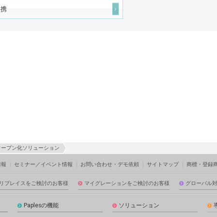
連携
オープン化ソリューション
情報
セミナー／イベント情報
お問い合わせ・デモ依頼
サイトマップ
商標・登録
リプレイスをご検討のお客様
マイグレーションをご検討のお客様
グローバル
Paplesの機能
ソリューション