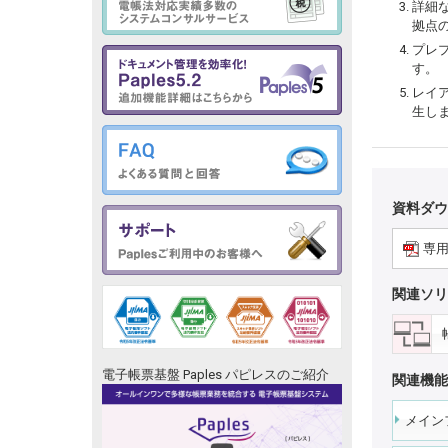
詳細
拠点
プレ
す。
レイア
生し
資料ダウ
専用
関連ソリ
電子帳票基盤 Paples パピレスのご紹介
関連機能
メイン