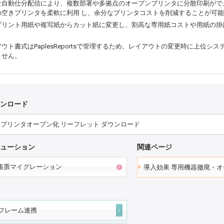
な自動仕分配信により、複数部署や多拠点のオープンプリンタに分散印刷がで
の空きプリンタを柔軟に利用 し、余分なプリンタコストを削減することが可
プリント用紙や複写紙からカット紙に変更し、割高な専用紙コストや用紙の掛
ウト書式はPaplesReportsで管理するため、レイアウトの変更時に上位シ
ません。
ンロード
プリンタオープン化 リーフレット ダウンロード
ューション
関連ページ
帳票マイグレーション
導入効果 専用機器撤廃・
フレーム連携