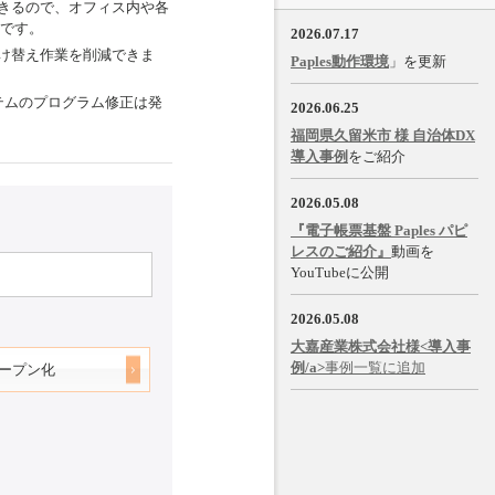
きるので、オフィス内や各
能です。
2026.07.17
け替え作業を削減できま
Paples動作環境
」を更新
ステムのプログラム修正は発
2026.06.25
福岡県久留米市 様 自治体DX
導入事例
をご紹介
2026.05.08
『電子帳票基盤 Paples パピ
レスのご紹介』
動画を
YouTubeに公開
2026.05.08
大嘉産業株式会社様<導入事
例/a>
事例一覧に追加
オープン化