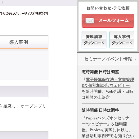
進！
導入事例
セミナー／イベント情報
！
随時開催 日時は調整
『
電子帳簿保存法・文書管理
DX 個別相談会/ウェビナー
』
を随時開催。Web会議・日時
は相談の上決定
タを撤廃し、オープンプリ
随時開催 日時は調整
『
Paplesハンズオンセミナ
ー/ウェビナー
』を随時開
催。Paplesを実際に体験し、
業務活用事例デモを知りたい