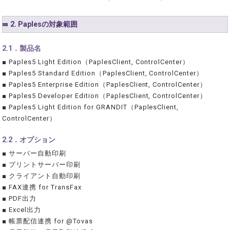
2. Paplesの対象範囲
2.1．製品名
■ Paples5 Light Edition（PaplesClient, ControlCenter）
■ Paples5 Standard Edition（PaplesClient, ControlCenter）
■ Paples5 Enterprise Edition（PaplesClient, ControlCenter）
■ Paples5 Developer Edition（PaplesClient, ControlCenter）
■ Paples5 Light Edition for GRANDIT（PaplesClient,
ControlCenter）
2.2．オプション
■ サーバー自動印刷
■ プリントサーバー印刷
■ クライアント自動印刷
■ FAX連携 for TransFax
■ PDF出力
■ Excel出力
■ 帳票配信連携 for @Tovas