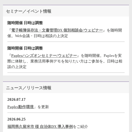
セミナー／イベント情報
随時開催 日時は調整
『
電子帳簿保存法・文書管理DX 個別相談会/ウェビナー
』を随時開
催。Web会議・日時は相談の上決定
随時開催 日時は調整
『
Paplesハンズオンセミナー/ウェビナー
』を随時開催。Paplesを実
際に体験し、業務活用事例デモを知りたい方はご参加を。日時は相
談の上決定
ニュース／リリース情報
2026.07.17
Paples動作環境
」を更新
2026.06.25
福岡県久留米市 様 自治体DX 導入事例
をご紹介