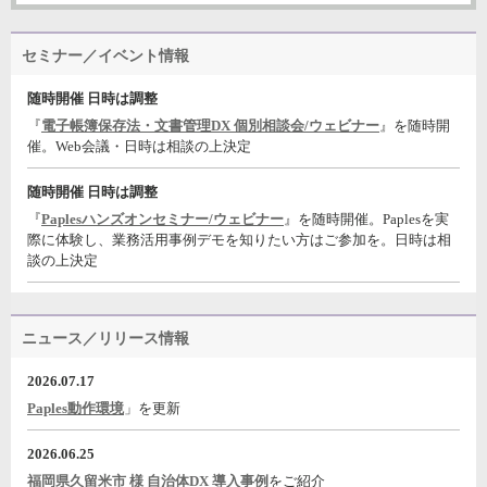
セミナー／イベント情報
随時開催 日時は調整
『
電子帳簿保存法・文書管理DX 個別相談会/ウェビナー
』を随時開
催。Web会議・日時は相談の上決定
随時開催 日時は調整
『
Paplesハンズオンセミナー/ウェビナー
』を随時開催。Paplesを実
際に体験し、業務活用事例デモを知りたい方はご参加を。日時は相
談の上決定
ニュース／リリース情報
2026.07.17
Paples動作環境
」を更新
2026.06.25
福岡県久留米市 様 自治体DX 導入事例
をご紹介