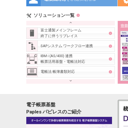
ソリューション一覧
注目
富士通製メインフレーム
終了に伴うリプレイス
SAPシステム ワークフロー連携
IBM i (AS/400) 連携
帳票活用基盤・電帳法対応
電帳法 帳簿書類対応
電帳法 スキャナ保存対応
電帳法 電子取引対応
電子帳票基盤
GRANDIT電帳法対応
Paples パピレスのご紹介
帳票配信ソリューション