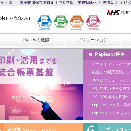
発
から運用・
電子帳簿保存法対応
までを支援し
業務効率化
と
帳票活用
を促
ples（パピレス）
Paplesの機能
ソリューション
Paplesの特長
オールインワンパッケ
統合的な帳票基盤とし
多彩なソリューション
使いやすい便利な機能
シンプル構成と拡張性
Paples5.2で文書・
Paples5.2でドキュ
新規導入
リプレイス
をお考えのお客様
を