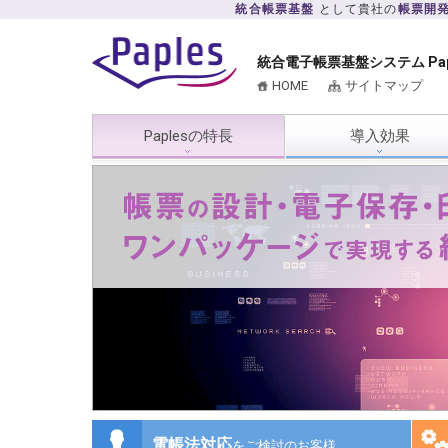
統合帳票基盤
として貴社の
帳票開
統合電子帳票基盤システム Pa
HOME
サイトマップ
Paplesの特長
導入効果
県協同電算 様
電帳法対応
をご検討のお客様