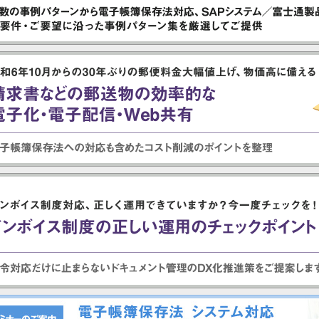
キョーリン製薬ホールディングス株式会社 様
SAP ERP連携、帳票作成
王子製紙株式会社 様
FAX連携、帳票開発
日鉄建材株式会社 様
EDI連携、帳票公開、電子検印
株式会社ハウステック 様
帳票マイグレーション
株式会社J-オイルミルズ 様
帳票アーカイブ
株式会社JALUX 様
AS/400、SAP ERP、SVF連携
オエノンホールディングス株式会社 様
統合帳票基盤活用
日本金属株式会社 様
メインフレーム連携、ペーパーレス