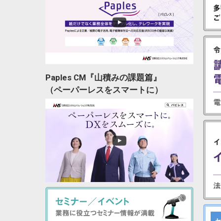
ペーパーレスソリューション
企業間帳票Web公開
電子契約・取引帳票公開
Paples CM『山積みの課題篇』
電子契約・電子取引 DocYou連携
（ペーパーレスをスマートに）
PDF添付メール自動送信
電子検印・電子回覧
ワークフロー連携
SAP S/4HANA移行アーカイブ・
電帳法対応
帳票出力ソリューション
自動仕分・分散印刷