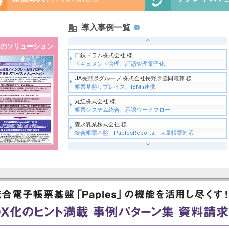
導入事例一覧
のソリューション
日鉄ドラム株式会社 様
ドキュメント管理、証憑管理電子化
JA長野県グループ 株式会社長野県協同電算 様
帳票基盤リプレイス、IBM i連携
丸紅株式会社 様
帳票システム統合、承認ワークフロー
森永乳業株式会社 様
統合帳票基盤、PaplesReports、大量帳票対応
日産化学株式会社 様
請求書電子化、帳票配信
株式会社NaITO 様
電子帳簿保存法対応（変更）
レシップホールディングス株式会社 様
電子帳簿保存法対応（新規）
第一屋製パン株式会社 様
統合帳票基盤、IBM i 連携