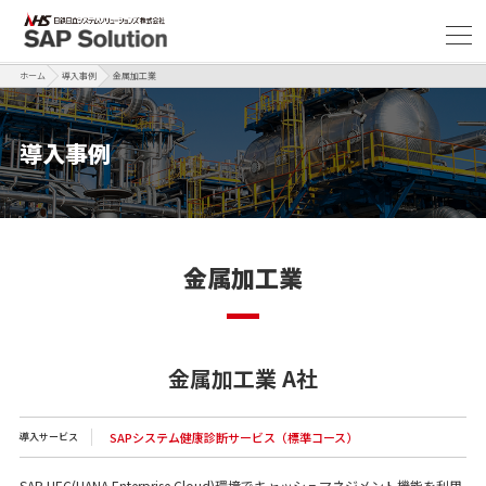
ホーム
導入事例
金属加工業
導入事例
金属加工業
金属加工業 A社
SAPシステム健康診断サービス（標準コース）
導入サービス
SAP HEC(HANA Enterprise Cloud)環境でキャッシュマネジメント機能を利用