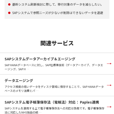
基幹システム刷新検討に際して、移行対象のデータを減らしたい。
●
SAPシステムで参照ニーズが少ないが削除はできないデータを退避
●
関連サービス
SAPシステムデータアーカイブ＆エージング
SAP HANAデータベースに対し、SAP社標準技術（データアーカイブ、データエ
ージング、SAP H …
データエージング
アクセス頻度の低いデータをディスク領域に保存することで、SAP HANAデータ
ベースのメモリ消費とパ …
SAPシステム電子帳簿保存法（電帳法）対応： Paples連携
SAPシステムを運用する上で電子帳簿保存法への対応は急務です。電子帳簿保存
法に対応したNHS独自の統 …