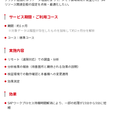
リソース関連全般の設定を点検・最適化したい。
サービス期間・ご利用コース
期間：約1ヶ月
●
※対象データは履歴が存在したものを加味して約2ヶ月分を解析
コース：標準コース
●
実施内容
リモート（遠隔対応）での調査・分析
●
分析結果の報告（改善箇所と期待される効果の説明）
●
検証環境での動作確認と本番機への変更適用
●
効果測定
●
効果
SAPワークプロセス待機時間解消により、一部の処理が15分から5分に短
●
縮