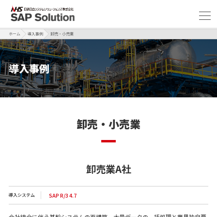
ホーム
導入事例
卸売・小売業
導入事例
卸売・小売業
卸売業A社
SAP R/3 4.7
導入システム
会社統合に伴う基幹システムの再構築。大量データの一括処理と業界独自要