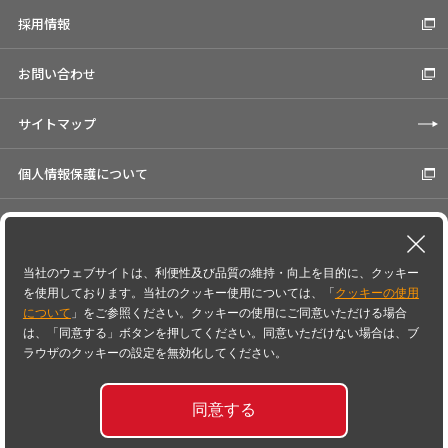
採用情報
お問い合わせ
サイトマップ
個人情報保護について
Cookieの使用について
コーポレートサイト
当社のウェブサイトは、利便性及び品質の維持・向上を目的に、クッキー
を使用しております。当社のクッキー使用については、「
クッキーの使用
について
」をご参照ください。クッキーの使用にご同意いただける場合
Speed-I＼スピードアイは日鉄日立システムソリューションズ株式会社の登録商標です。
は、「同意する」ボタンを押してください。同意いただけない場合は、ブ
SAPはSAP SEのドイツ及びその他の国における商標または登録商標です。
Amazon Web Services、AWS、"Powered by Amazon Web Services"ロゴは、米国その他の
ラウザのクッキーの設定を無効化してください。
諸国における、Amazon.com, Inc.またはその関連会社の商標です。
記載の会社名、製品名は各社の商標もしくは登録商標です。
同意する
Copyright
2026
© NIPPON STEEL Hitachi Systems Solutions, Inc. All rights reserved.