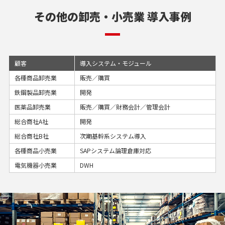
その他の卸売・小売業 導入事例
顧客
導入システム・モジュール
各種商品卸売業
販売／購買
鉄鋼製品卸売業
開発
医薬品卸売業
販売／購買／財務会計／管理会計
総合商社A社
開発
総合商社B社
次期基幹系システム導入
各種商品小売業
SAPシステム論理倉庫対応
電気機器小売業
DWH