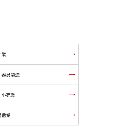
工業
・器具製造
・小売業
通信業