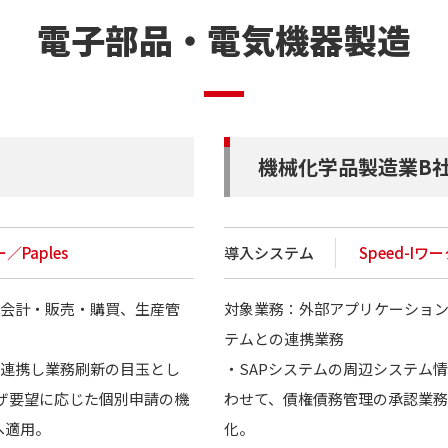
電子部品・電気機器製造
機械化学品製造業B
／Paples
導入システム
Speed-Iワ
理会計・販売・購買、生産管
対象業務：外部アプリケーション
テムとの連携業務
ダと連携し業務刷新の目玉とし
・SAPシステムの周辺システム情報
ザ要望に応じた個別申請の機
わせて、債権債務管理の承認業
へ適用。
化。