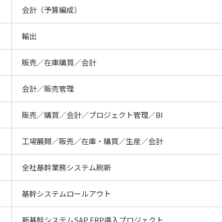
会計（予算編成）
輸出
販売／在庫購買／会計
会計／販売管理
販売／購買／会計／プロジェクト管理／BI
工場展開／販売／在庫・購買／生産／会計
全社基幹業務システム刷新
基幹システムロールアウト
新基幹システムSAP ERP導入プロジェクト