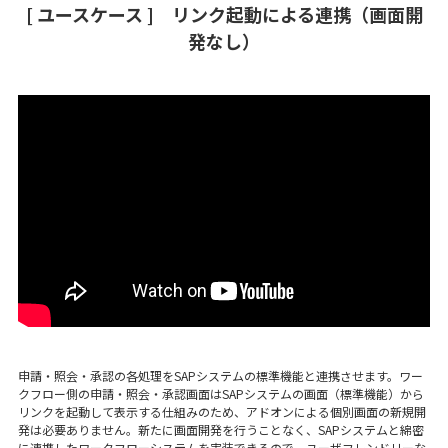
[ ユースケース ] リンク起動による連携（画面開
発なし）
申請・照会・承認の各処理をSAPシステムの標準機能と連携させます。ワー
クフロー側の申請・照会・承認画面はSAPシステムの画面（標準機能）から
リンクを起動して表示する仕組みのため、アドオンによる個別画面の新規開
発は必要ありません。新たに画面開発を行うことなく、SAPシステムと綿密
に連携したワークフローシステムを実装できるので、ユーザフレンドリーな