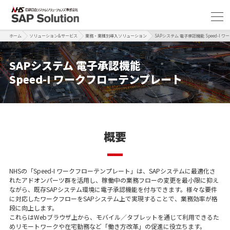
ホーム
ソリューション&サービス
業務・業種別導入ソリューション
SAPシステム 電子承認機能 Speed-I
SAPシステム 電子承認機能
Speed-I ワークフローテンプレート
概要
NHSの「Speed-I ワークフローテンプレート」は、SAPシステムに最適化さ
れたアドオンパーツ群を活用し、稼働中の業務フローの変更を最小限に抑え
ながら、既存SAPシステム環境に電子承認機能を付与できます。様々な要件
に対応したワークフローをSAPシステム上で実現することで、業務効率が格
段に向上します。
これらはWebブラウザ上から、モバイル／タブレットを通じて利用できるた
めリモートワークや在宅勤務など「働き方改革」の促進に役立ちます。