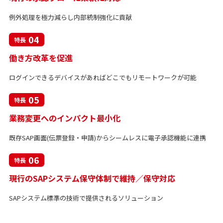
例外処理を極力減らし内部統制強化に貢献
04
特長
働き方改革を促進
ログインできるデバイスがあればどこでもリモートワークが可能
05
特長
業務変更へのインパクト最小化
既存SAP画面(伝票登録・申請)からシームレスに電子承認機能に連携
06
特長
現行のSAPシステム保守体制で維持／保守対応
SAPシステム標準の技術で提供されるソリューション