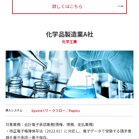
詳しくはこちら
化学品製造業A社
化学工業
Speed-I ワークフロー／Paples
導入システム
対象業務：会計電子承認業務(債権、債務、支払業務)
・改正電子帳簿保存法（2022.01）に対応し、電子データで受領する請求情
報を電子承認～電子保存。