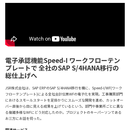
電子承認機能Speed-I ワークフローテン
プレートで
全社のSAP S/4HANA移行の
総仕上げへ
JSR株式会社は、SAP ERPのSAP S/4HANA移行を機に、Speed-I/WF(ワーク
フローテンプレート)による全社会計伝票WFの電子化を実現。工事購買部門
におけるスモールスタートを足掛かりにスムーズな開発を進め、カットオー
バー直後から目に見える成果を上げているという。部門や事業所ごとに異な
る複雑多様なWFにどう対応したのか。プロジェクトのキーパーソンである
お三方にお話を伺った。
関連サービス