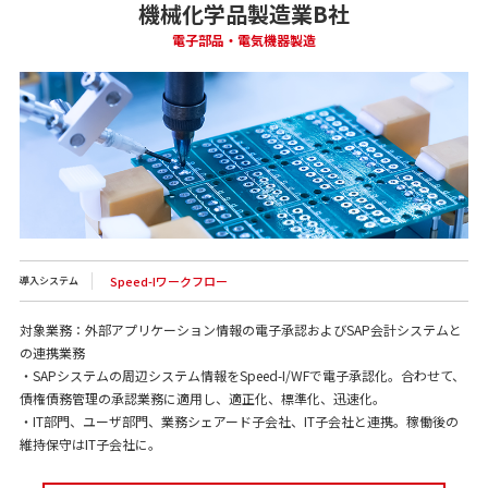
機械化学品製造業B社
電子部品・電気機器製造
Speed-Iワークフロー
導入システム
対象業務：外部アプリケーション情報の電子承認およびSAP会計システムと
の連携業務
・SAPシステムの周辺システム情報をSpeed-I/WFで電子承認化。合わせて、
債権債務管理の承認業務に適用し、適正化、標準化、迅速化。
・IT部門、ユーザ部門、業務シェアード子会社、IT子会社と連携。稼働後の
維持保守はIT子会社に。