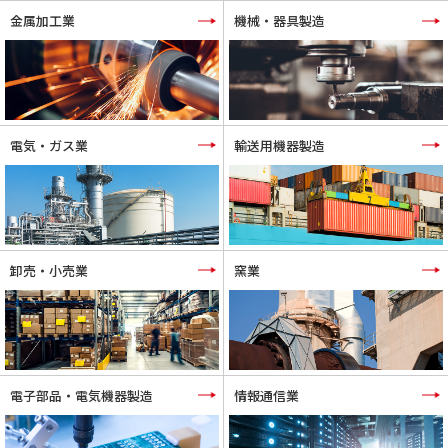
金属加工業
機械・器具製造
電気・ガス業
輸送用機器製造
卸売・小売業
窯業
電子部品・電気機器製造
情報通信業