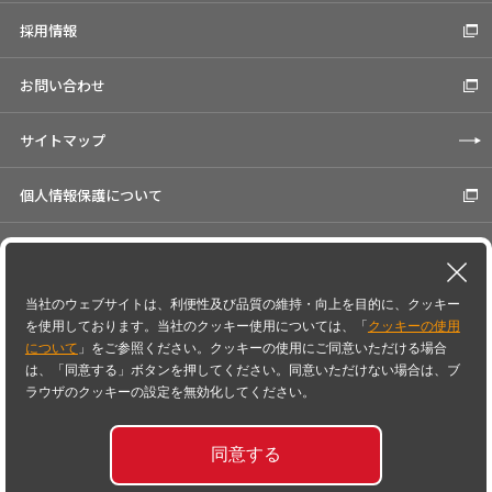
採用情報
お問い合わせ
サイトマップ
個人情報保護について
Cookieの使用について
コーポレートサイト
当社のウェブサイトは、利便性及び品質の維持・向上を目的に、クッキー
を使用しております。当社のクッキー使用については、「
クッキーの使用
について
」をご参照ください。クッキーの使用にご同意いただける場合
Speed-I＼スピードアイは日鉄日立システムソリューションズ株式会社の登録商標です。
は、「同意する」ボタンを押してください。同意いただけない場合は、ブ
SAPはSAP SEのドイツ及びその他の国における商標または登録商標です。
Amazon Web Services、AWS、"Powered by Amazon Web Services"ロゴは、米国その他の
ラウザのクッキーの設定を無効化してください。
諸国における、Amazon.com, Inc.またはその関連会社の商標です。
記載の会社名、製品名は各社の商標もしくは登録商標です。
同意する
Copyright
2026
© NIPPON STEEL Hitachi Systems Solutions, Inc. All rights reserved.