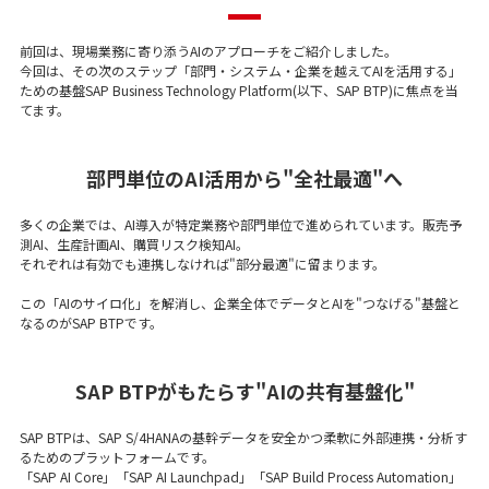
前回は、現場業務に寄り添うAIのアプローチをご紹介しました。
今回は、その次のステップ「部門・システム・企業を越えてAIを活用する」
ための基盤SAP Business Technology Platform(以下、SAP BTP)に焦点を当
てます。
部門単位のAI活用から"全社最適"へ
多くの企業では、AI導入が特定業務や部門単位で進められています。販売予
測AI、生産計画AI、購買リスク検知AI。
それぞれは有効でも連携しなければ"部分最適"に留まります。
この「AIのサイロ化」を解消し、企業全体でデータとAIを"つなげる"基盤と
なるのがSAP BTPです。
SAP BTPがもたらす"AIの共有基盤化"
SAP BTPは、SAP S/4HANAの基幹データを安全かつ柔軟に外部連携・分析す
るためのプラットフォームです。
「SAP AI Core」「SAP AI Launchpad」「SAP Build Process Automation」