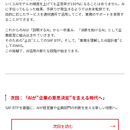
いくらAIモデルの精度を上げても正答率が100%になることはありません。AI
に手伝ってもらった結果、手戻りが発生するようでは本末転倒です。
目的に応じたサービスを適材適所で活用してこそ、業務のサポートを実現す
ることができます。
これからのAIは「説明するAI」から一歩進み、「決断を助けるAI」として企
業経営に組み込まれていきます。
そのための"土台"としてのSAP BTP。そして、"業務を理解したAI設計者"と
してのNHS。
この両輪で、AI活用の新たな段階が始まります。
次回：「AIが"企業の意思決定"を支える時代へ」
SAP BTPを基盤に、AIが経営層や企画部門の判断を支える新しい役割へ。
次回を読む