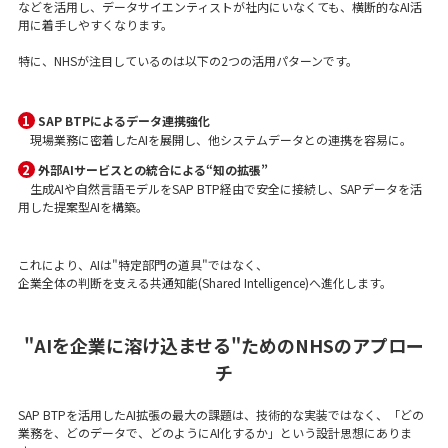
などを活用し、データサイエンティストが社内にいなくても、横断的なAI活
用に着手しやすくなります。
特に、NHSが注目しているのは以下の2つの活用パターンです。
1
SAP BTPによるデータ連携強化
現場業務に密着したAIを展開し、他システムデータとの連携を容易に。
2
外部AIサービスとの統合による“知の拡張”
生成AIや自然言語モデルをSAP BTP経由で安全に接続し、SAPデータを活
用した提案型AIを構築。
これにより、AIは"特定部門の道具"ではなく、
企業全体の判断を支える共通知能(Shared Intelligence)へ進化します。
"AIを企業に溶け込ませる"ためのNHSのアプロー
チ
SAP BTPを活用したAI拡張の最大の課題は、技術的な実装ではなく、「どの
業務を、どのデータで、どのようにAI化するか」という設計思想にありま