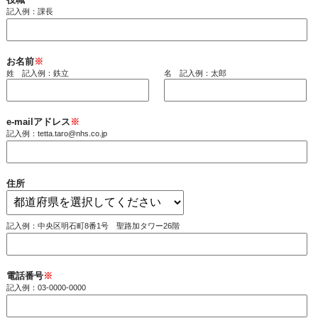
記入例：課長
お名前
※
姓 記入例：鉄立
名 記入例：太郎
e-mailアドレス
※
記入例：tetta.taro@nhs.co.jp
住所
記入例：中央区明石町8番1号 聖路加タワー26階
電話番号
※
記入例：03-0000-0000