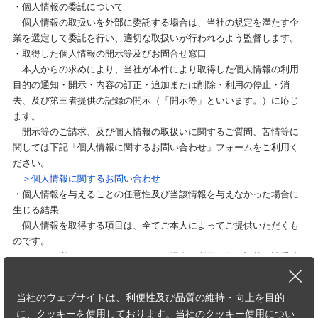
・個人情報の委託について
個人情報の取扱いを外部に委託する場合は、当社の規定を満たす企
業を選定して委託を行い、適切な取扱いが行われるよう監督します。
・取得した個人情報の開示等及びお問合せ窓口
本人からの求めにより、当社が本件により取得した個人情報の利用
目的の通知・開示・内容の訂正・追加または削除・利用の停止・消
去、及び第三者提供の記録の開示（「開示等」といいます。）に応じ
ます。
開示等のご請求、及び個人情報の取扱いに関するご質問、苦情等に
関しては下記「個人情報に関するお問い合わせ」フォームをご利用く
ださい。
＞個人情報に関するお問い合わせ
・個人情報を与えることの任意性及び当該情報を与えなかった場合に
生じる結果
個人情報を取得する項目は、全てご本人によってご提供いただくも
のです。
ただし、必要な項目をいただけない場合、利用目的に記載の諸手続
又は処理に支障が生じる可能性があります。
・本人が容易に知覚できない方法による個人情報の取得
当社のウェブサイトは、利便性及び品質の維持・向上を目的
本フォームでは、Cookieを使用しています。詳細は下記「クッキー
に、クッキーを使用しております。当社のクッキー使用につい