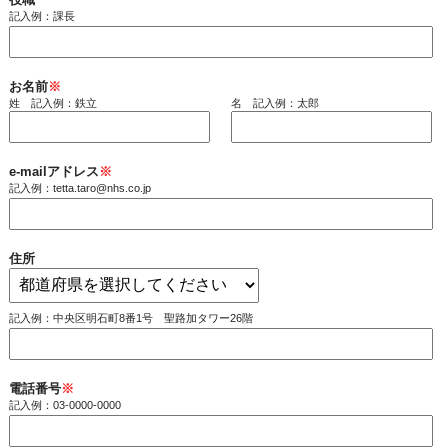
記入例：課長
お名前
※
姓 記入例：鉄立
名 記入例：太郎
e-mailアドレス
※
記入例：tetta.taro@nhs.co.jp
住所
記入例：中央区明石町8番1号 聖路加タワー26階
電話番号
※
記入例：03-0000-0000