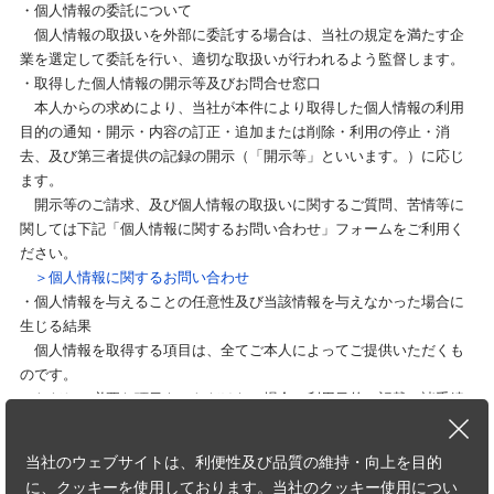
・個人情報の委託について
個人情報の取扱いを外部に委託する場合は、当社の規定を満たす企
業を選定して委託を行い、適切な取扱いが行われるよう監督します。
・取得した個人情報の開示等及びお問合せ窓口
本人からの求めにより、当社が本件により取得した個人情報の利用
目的の通知・開示・内容の訂正・追加または削除・利用の停止・消
去、及び第三者提供の記録の開示（「開示等」といいます。）に応じ
ます。
開示等のご請求、及び個人情報の取扱いに関するご質問、苦情等に
関しては下記「個人情報に関するお問い合わせ」フォームをご利用く
ださい。
＞個人情報に関するお問い合わせ
・個人情報を与えることの任意性及び当該情報を与えなかった場合に
生じる結果
個人情報を取得する項目は、全てご本人によってご提供いただくも
のです。
ただし、必要な項目をいただけない場合、利用目的に記載の諸手続
又は処理に支障が生じる可能性があります。
・本人が容易に知覚できない方法による個人情報の取得
当社のウェブサイトは、利便性及び品質の維持・向上を目的
本フォームでは、Cookieを使用しています。詳細は下記「クッキー
に、クッキーを使用しております。当社のクッキー使用につい