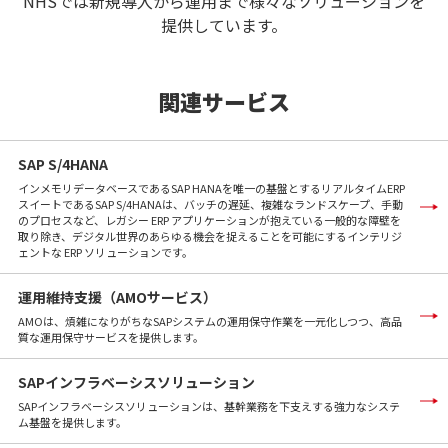
NHSでは新規導入から運用まで様々なソリューションを
提供しています。
関連サービス
SAP S/4HANA
インメモリデータベースであるSAP HANAを唯一の基盤とするリアルタイムERP
スイートであるSAP S/4HANAは、バッチの遅延、複雑なランドスケープ、手動
のプロセスなど、レガシー ERP アプリケーションが抱えている一般的な障壁を
取り除き、デジタル世界のあらゆる機会を捉えることを可能にするインテリジ
ェントな ERP ソリューションです。
運用維持支援（AMOサービス）
AMOは、煩雑になりがちなSAPシステムの運用保守作業を一元化しつつ、高品
質な運用保守サービスを提供します。
SAPインフラベーシスソリューション
SAPインフラベーシスソリューションは、基幹業務を下支えする強力なシステ
ム基盤を提供します。