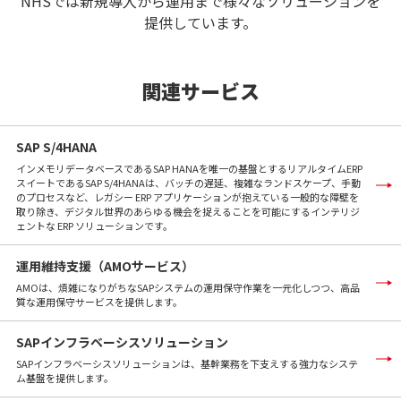
NHSでは新規導入から運用まで様々なソリューションを
提供しています。
関連サービス
SAP S/4HANA
インメモリデータベースであるSAP HANAを唯一の基盤とするリアルタイムERP
スイートであるSAP S/4HANAは、バッチの遅延、複雑なランドスケープ、手動
のプロセスなど、レガシー ERP アプリケーションが抱えている一般的な障壁を
取り除き、デジタル世界のあらゆる機会を捉えることを可能にするインテリジ
ェントな ERP ソリューションです。
運用維持支援（AMOサービス）
AMOは、煩雑になりがちなSAPシステムの運用保守作業を一元化しつつ、高品
質な運用保守サービスを提供します。
SAPインフラベーシスソリューション
SAPインフラベーシスソリューションは、基幹業務を下支えする強力なシステ
ム基盤を提供します。