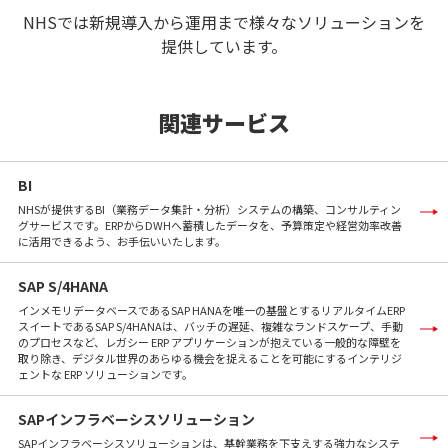
NHSでは新規導入から運用まで様々なソリューションを
提供しています。
関連サービス
BI
NHSが提供するBI（業務データ集計・分析）システムの構築、コンサルティン
グサービスです。ERPからDWHへ蓄積したデータを、予算策定や経営効率改善
に活用できるよう、お手伝いいたします。
SAP S/4HANA
インメモリデータベースであるSAP HANAを唯一の基盤とするリアルタイムERP
スイートであるSAP S/4HANAは、バッチの遅延、複雑なランドスケープ、手動
のプロセスなど、レガシー ERP アプリケーションが抱えている一般的な障壁を
取り除き、デジタル世界のあらゆる機会を捉えることを可能にするインテリジ
ェントな ERP ソリューションです。
SAPインフラベーシスソリューション
SAPインフラベーシスソリューションは、基幹業務を下支えする強力なシステ