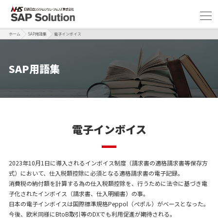
ホーム
SAP用語集
電子インボイス
SAP用語集
電子インボイス
2023年10月1日に導入されるインボイス制度（請求書の適格請求書等保存方
式）において、仕入税額控除に必須となる適格請求書の電子記録。
消費税の納付額を計算する為の仕入税額控除を、行うために法令に基づき電
子化されたインボイス（請求書、仕入明細書）の事。
日本の電子インボイスは国際標準規格Peppol（ぺポル）がベースとなった。
今後、欧米同様にBtoB取引等のDXでも利用促進が期待される。