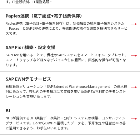
す。IT全般統制、IT業務処理 …
Paples連携（電子認証+電子帳票保存）
Paples連携（電子認証+電子帳票保存）は、NHS独自の統合電子帳票システム
「Paples」とSAP ERPの連携により、帳票関連の様々な課題を解決できるサービ
スです。
SAP Fiori構築・設定支援
SAP Fioriを用いることで、貴社のSAPシステムをスマートフォン、タブレット、
スマートウォッチなど様々なデバイスから広範囲に、直感的な操作が可能とな
ります。
SAP EWMデモサービス
倉庫管理ソリューション「SAP Extended Warehouse Management」の導入検
討にあたって、弊社内のデモ環境にて実機を用いたSAP EWM利用のデモンスト
レーションを実施いたします。
BI
NHSが提供するBI（業務データ集計・分析）システムの構築、コンサルティン
グサービスです。ERPからDWHへ蓄積したデータを、予算策定や経営効率改善
に活用できるよう、お手伝いいたします。