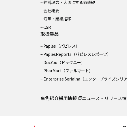
経営理念・大切にする価値観
会社概要
沿革・業績推移
CSR
取扱製品
Paples（パピレス）
PaplesReports（パピレスレポーツ）
DocYou（ドックユー）
PharMart（ファルマート）
Enterprise Serialna（エンタープライズシ
事例紹介
採用情報
ニュース・リリース情