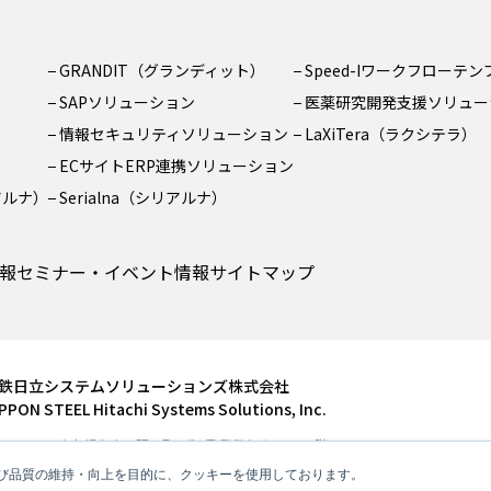
GRANDIT（グランディット）
Speed-Iワークフローテ
SAPソリューション
医薬研究開発支援ソリュー
情報セキュリティソリューション
LaXiTera（ラクシテラ）
ECサイトERP連携ソリューション
リアルナ）
Serialna（シリアルナ）
報
セミナー・イベント情報
サイトマップ
鉄日立システムソリューションズ株式会社
PPON STEEL Hitachi Systems Solutions, Inc.
104-6591 東京都中央区明石町8番1号 聖路加タワー26階
l: 03-3544-7800 Fax: 03-3544-7900
び品質の維持・向上を目的に、クッキーを使用しております。