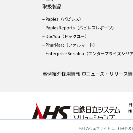
取扱製品
Paples（パピレス）
PaplesReports（パピレスレポーツ）
DocYou（ドックユー）
PharMart（ファルマート）
Enterprise Serialna（エンタープライズシ
事例紹介
採用情報
ニュース・リリース情
日
NI
〒
Te
当社のウェブサイトは、利便性及