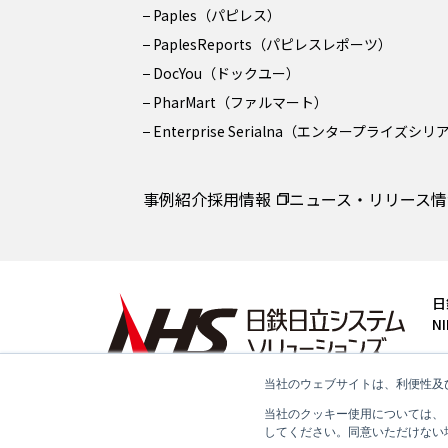
Paples（パピレス）
PaplesReports（パピレスレポーツ）
DocYou（ドックユー）
PharMart（ファルマート）
Enterprise Serialna（エンタープライズシ
事例紹介
採用情報
ニュース・リリース情
日
NI
〒
Te
当社のウェブサイトは、利便性及
当社のクッキー使用については、
お問い合わせ
してください。同意いただけない