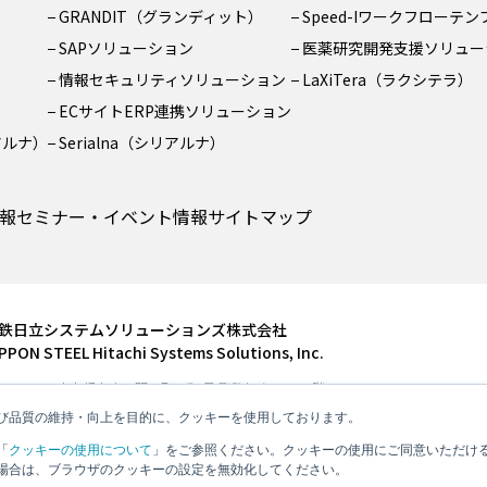
GRANDIT（グランディット）
Speed-Iワークフローテ
SAPソリューション
医薬研究開発支援ソリュー
情報セキュリティソリューション
LaXiTera（ラクシテラ）
ECサイトERP連携ソリューション
リアルナ）
Serialna（シリアルナ）
報
セミナー・イベント情報
サイトマップ
鉄日立システムソリューションズ株式会社
PPON STEEL Hitachi Systems Solutions, Inc.
104-6591 東京都中央区明石町8番1号 聖路加タワー26階
l: 03-3544-7800 Fax: 03-3544-7900
び品質の維持・向上を目的に、クッキーを使用しております。
「
クッキーの使用について
」をご参照ください。クッキーの使用にご同意いただけ
場合は、ブラウザのクッキーの設定を無効化してください。