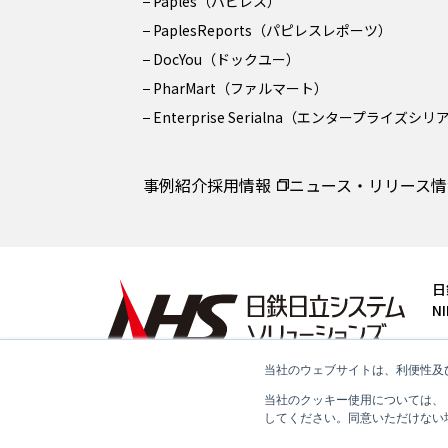
Paples（パピレス）
PaplesReports（パピレスレポーツ）
DocYou（ドックユー）
PharMart（ファルマート）
Enterprise Serialna（エンタープライズシ
事例紹介
採用情報
ニュース・リリース情
日
NI
〒
Te
当社のウェブサイトは、利便性及
当社のクッキー使用については、
お問い合わせ
してください。同意いただけない