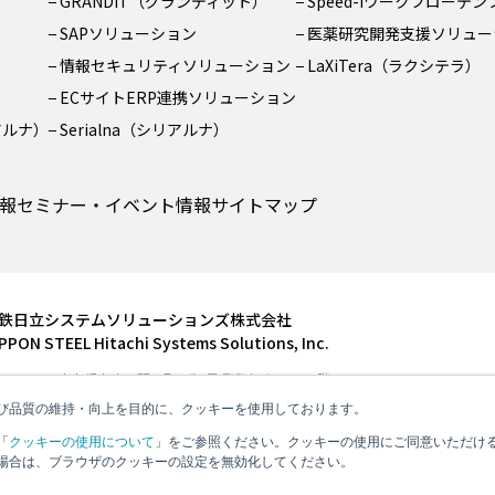
GRANDIT（グランディット）
Speed-Iワークフローテ
SAPソリューション
医薬研究開発支援ソリュー
情報セキュリティソリューション
LaXiTera（ラクシテラ）
ECサイトERP連携ソリューション
リアルナ）
Serialna（シリアルナ）
報
セミナー・イベント情報
サイトマップ
鉄日立システムソリューションズ株式会社
PPON STEEL Hitachi Systems Solutions, Inc.
104-6591 東京都中央区明石町8番1号 聖路加タワー26階
l: 03-3544-7800 Fax: 03-3544-7900
び品質の維持・向上を目的に、クッキーを使用しております。
「
クッキーの使用について
」をご参照ください。クッキーの使用にご同意いただけ
場合は、ブラウザのクッキーの設定を無効化してください。