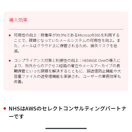
導入効果
可用性の向上：稼働率が99.9%であるMicrosoft365を利用する
ことで、課題となっていたメールシステムの可用性を向上。ま
た、メールはクラウド上に保管されるため、損失リスクを低
減。
コンプライアンス対策と利便性の向上：HENNGE Oneの導入に
より、社外からのアクセス経路の確立やメールアーカイブの長
期保管といった課題を解決するとともに、誤送信防止機能や大
容量ファイルの送受信機能も実装され、ユーザーの業務効率も
改善。
NHSはAWSのセレクトコンサルティングパートナ
ーです