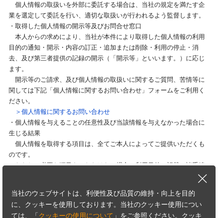
個人情報の取扱いを外部に委託する場合は、当社の規定を満たす企
業を選定して委託を行い、適切な取扱いが行われるよう監督します。
・取得した個人情報の開示等及びお問合せ窓口
本人からの求めにより、当社が本件により取得した個人情報の利用
目的の通知・開示・内容の訂正・追加または削除・利用の停止・消
去、及び第三者提供の記録の開示（「開示等」といいます。）に応じ
ます。
開示等のご請求、及び個人情報の取扱いに関するご質問、苦情等に
関しては下記「個人情報に関するお問い合わせ」フォームをご利用く
ださい。
＞個人情報に関するお問い合わせ
・個人情報を与えることの任意性及び当該情報を与えなかった場合に
生じる結果
個人情報を取得する項目は、全てご本人によってご提供いただくも
のです。
ただし、必要な項目をいただけない場合、利用目的に記載の諸手続
又は処理に支障が生じる可能性があります。
・本人が容易に知覚できない方法による個人情報の取得
当社のウェブサイトは、利便性及び品質の維持・向上を目的
本フォームでは、Cookieを使用しています。詳細は下記「クッキー
に、クッキーを使用しております。当社のクッキー使用につい
の使用について」ページをご覧ください。
ては、「
クッキーの使用について
」をご参照ください。クッキ