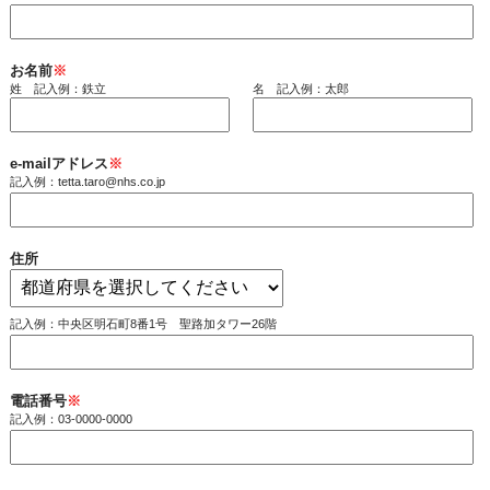
お名前
※
姓 記入例：鉄立
名 記入例：太郎
e-mailアドレス
※
記入例：tetta.taro@nhs.co.jp
住所
記入例：中央区明石町8番1号 聖路加タワー26階
電話番号
※
記入例：03-0000-0000