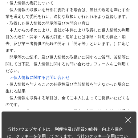
・個人情報の委託について
個人情報の取扱いを外部に委託する場合は、当社の規定を満たす企
業を選定して委託を行い、適切な取扱いが行われるよう監督します。
・取得した個人情報の開示等及びお問合せ窓口
本人からの求めにより、当社が本件により取得した個人情報の利用
目的の通知・開示・内容の訂正・追加または削除・利用の停止・消
去、及び第三者提供の記録の開示（「開示等」といいます。）に応じ
ます。
開示等のご請求、及び個人情報の取扱いに関するご質問、苦情等に
関しては下記「個人情報に関するお問い合わせ」フォームをご利用く
ださい。
＞個人情報に関するお問い合わせ
・個人情報を与えることの任意性及び当該情報を与えなかった場合に
生じる結果
個人情報を取得する項目は、全てご本人によってご提供いただくも
のです。
ただし、必要な項目をいただけない場合、利用目的に記載の諸手続
又は処理に支障が生じる可能性があります。
・本人が容易に知覚できない方法による個人情報の取得
当社のウェブサイトは、利便性及び品質の維持・向上を目的
本フォームでは、Cookieを使用しています。詳細は下記「クッキー
に、クッキーを使用しております。当社のクッキー使用につい