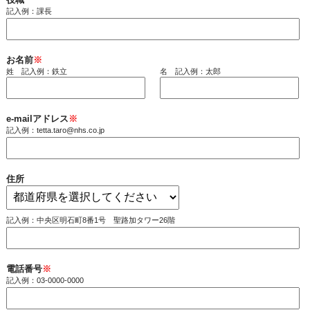
記入例：課長
お名前
※
姓 記入例：鉄立
名 記入例：太郎
e-mailアドレス
※
記入例：tetta.taro@nhs.co.jp
住所
記入例：中央区明石町8番1号 聖路加タワー26階
電話番号
※
記入例：03-0000-0000