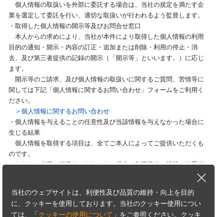
個人情報の取扱いを外部に委託する場合は、当社の規定を満たす企
業を選定して委託を行い、適切な取扱いが行われるよう監督します。
・取得した個人情報の開示等及びお問合せ窓口
本人からの求めにより、当社が本件により取得した個人情報の利用
目的の通知・開示・内容の訂正・追加または削除・利用の停止・消
去、及び第三者提供の記録の開示（「開示等」といいます。）に応じ
ます。
開示等のご請求、及び個人情報の取扱いに関するご質問、苦情等に
関しては下記「個人情報に関するお問い合わせ」フォームをご利用く
ださい。
＞個人情報に関するお問い合わせ
・個人情報を与えることの任意性及び当該情報を与えなかった場合に
生じる結果
個人情報を取得する項目は、全てご本人によってご提供いただくも
のです。
ただし、必要な項目をいただけない場合、利用目的に記載の諸手続
又は処理に支障が生じる可能性があります。
・本人が容易に知覚できない方法による個人情報の取得
当社のウェブサイトは、利便性及び品質の維持・向上を目的
本フォームでは、Cookieを使用しています。詳細は下記「クッキー
に、クッキーを使用しております。当社のクッキー使用につい
の使用について」ページをご覧ください。
ては、「
クッキーの使用について
」をご参照ください。クッキ