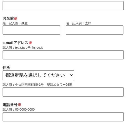
お名前
※
姓 記入例：鉄立
名 記入例：太郎
e-mailアドレス
※
記入例：tetta.taro@nhs.co.jp
住所
記入例：中央区明石町8番1号 聖路加タワー26階
電話番号
※
記入例：03-0000-0000