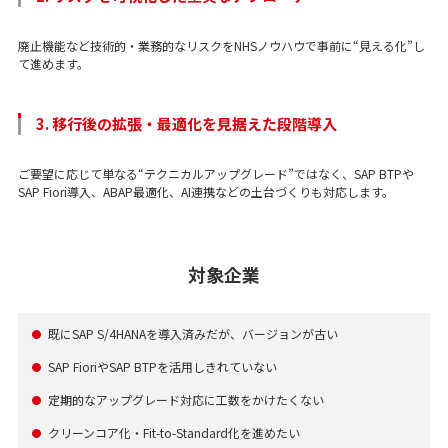
廃止機能など技術的・業務的なリスクをNHSノウハウで事前に“見える化”し
て進めます。
3. 移行後の拡張・最適化を見据えた段階導入
ご要望に応じて単なる“テクニカルアップグレード”ではなく、SAP BTPや
SAP Fiori導入、ABAP最適化、AI連携などの土台づくりも対応します。
対象企業
既にSAP S/4HANAを導入済みだが、バージョンが古い
●
SAP FioriやSAP BTPを活用しきれていない
●
定期的なアップグレード対応に工数をかけたくない
●
クリーンコア化・Fit-to-Standard化を進めたい
●